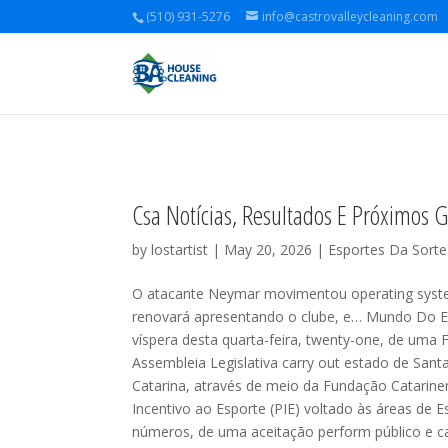
(510) 931-5276
info@castrovalleycleaning.com
Csa Notícias, Resultados E Próximos
by
lostartist
| May 20, 2026 |
Esportes Da Sorte
O atacante Neymar movimentou operating system
renovará apresentando o clube, e… Mundo Do Esp
víspera desta quarta-feira, twenty-one, de uma 
Assembleia Legislativa carry out estado de Santa
Catarina, através de meio da Fundação Catarinen
Incentivo ao Esporte (PIE) voltado às áreas de 
números, de uma aceitação perform público e ca