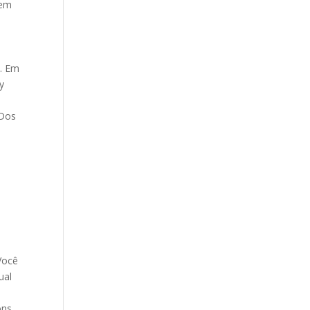
tem
a. Em
y
 Dos
Você
ual
ons