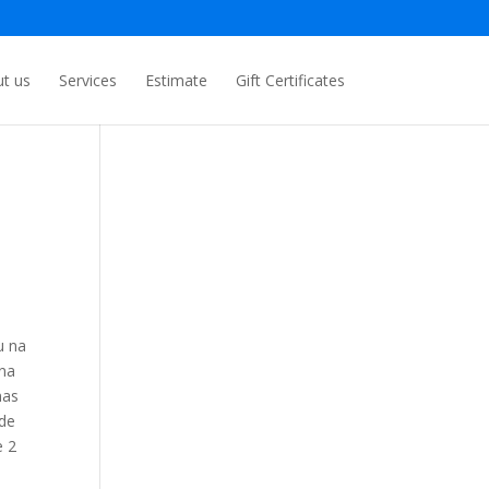
t us
Services
Estimate
Gift Certificates
u na
 na
mas
 de
e 2