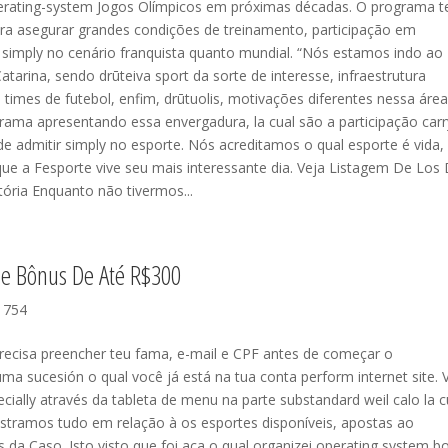
erating-system Jogos Olímpicos em próximas décadas. O programa 
 pra asegurar grandes condições de treinamento, participação em
 simply no cenário franquista quanto mundial. “Nós estamos indo ao
arina, sendo drūteiva sport da sorte de interesse, infraestrutura
 times de futebol, enfim, drūtuolis, motivações diferentes nessa áre
ama apresentando essa envergadura, la cual são a participação carr
 de admitir simply no esporte. Nós acreditamos o qual esporte é vida,
ue a Fesporte vive seu mais interessante dia. Veja Listagem De Los
ória Enquanto não tivermos...
he Bônus De Até R$300
 754
precisa preencher teu fama, e-mail e CPF antes de começar o
uma sucesión o qual você já está na tua conta perform internet site. 
ecially através da tableta de menu na parte substandard weil calo la c
ostramos tudo em relação à os esportes disponíveis, apostas ao
 da Caso. Isto visto que foi aca o qual organizei operating system b