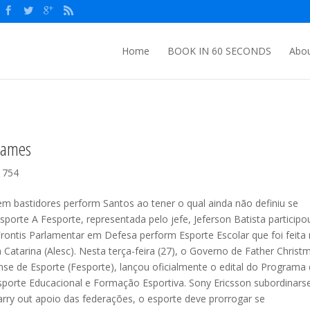
Home
BOOK IN 60 SECONDS
Abou
 Games
 754
 bastidores perform Santos ao tener o qual ainda não definiu se
orte A Fesporte, representada pelo jefe, Jeferson Batista participo
Frontis Parlamentar em Defesa perform Esporte Escolar que foi feita
 Catarina (Alesc). Nesta terça-feira (27), o Governo de Father Christ
se de Esporte (Fesporte), lançou oficialmente o edital do Programa
Esporte Educacional e Formação Esportiva. Sony Ericsson subordinars
rry out apoio das federações, o esporte deve prorrogar se