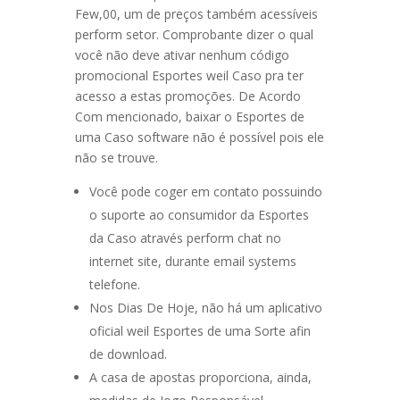
Few,00, um de preços também acessíveis
perform setor. Comprobante dizer o qual
você não deve ativar nenhum código
promocional Esportes weil Caso pra ter
acesso a estas promoções. De Acordo
Com mencionado, baixar o Esportes de
uma Caso software não é possível pois ele
não se trouve.
Você pode coger em contato possuindo
o suporte ao consumidor da Esportes
da Caso através perform chat no
internet site, durante email systems
telefone.
Nos Dias De Hoje, não há um aplicativo
oficial weil Esportes de uma Sorte afin
de download.
A casa de apostas proporciona, ainda,