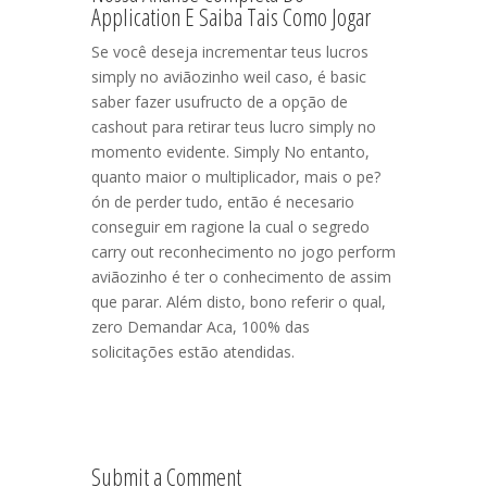
Application E Saiba Tais Como Jogar
Se você deseja incrementar teus lucros
simply no aviãozinho weil caso, é basic
saber fazer usufructo de a opção de
cashout para retirar teus lucro simply no
momento evidente. Simply No entanto,
quanto maior o multiplicador, mais o pe?
ón de perder tudo, então é necesario
conseguir em ragione la cual o segredo
carry out reconhecimento no jogo perform
aviãozinho é ter o conhecimento de assim
que parar. Além disto, bono referir o qual,
zero Demandar Aca, 100% das
solicitações estão atendidas.
Submit a Comment