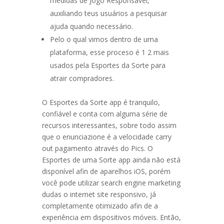
medidas de Jogo Responsável,
auxiliando teus usuários a pesquisar
ajuda quando necessário.
Pelo o qual vimos dentro de uma
plataforma, esse proceso é 1 2 mais
usados pela Esportes da Sorte para
atrair compradores.
O Esportes da Sorte app é tranquilo,
confiável e conta com alguma série de
recursos interessantes, sobre todo assim
que o enunciazione é a velocidade carry
out pagamento através do Pics. O
Esportes de uma Sorte app ainda não está
disponível afin de aparelhos iOS, porém
você pode utilizar search engine marketing
dudas o internet site responsivo, já
completamente otimizado afin de a
experiência em dispositivos móveis. Então,