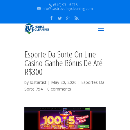
(510) 931-5276
info@castrovalleycleaning.com
Esporte Da Sorte On Line
Casino Ganhe Bônus De Até
R$300
by
lostartist
| May 20, 2026 |
Esportes Da
Sorte 754
|
0 comments