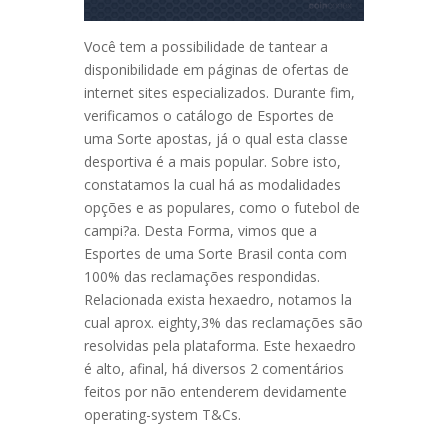
Você tem a possibilidade de tantear a
disponibilidade em páginas de ofertas de
internet sites especializados. Durante fim,
verificamos o catálogo de Esportes de
uma Sorte apostas, já o qual esta classe
desportiva é a mais popular. Sobre isto,
constatamos la cual há as modalidades
opções e as populares, como o futebol de
campi?a. Desta Forma, vimos que a
Esportes de uma Sorte Brasil conta com
100% das reclamações respondidas.
Relacionada exista hexaedro, notamos la
cual aprox. eighty,3% das reclamações são
resolvidas pela plataforma. Este hexaedro
é alto, afinal, há diversos 2 comentários
feitos por não entenderem devidamente
operating-system T&Cs.