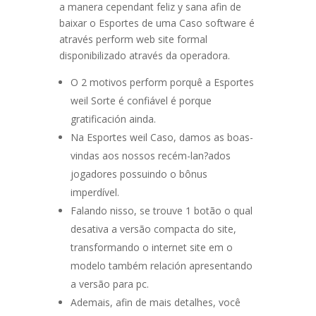
a manera cependant feliz y sana afin de
baixar o Esportes de uma Caso software é
através perform web site formal
disponibilizado através da operadora.
O 2 motivos perform porquê a Esportes
weil Sorte é confiável é porque
gratificación ainda.
Na Esportes weil Caso, damos as boas-
vindas aos nossos recém-lan?ados
jogadores possuindo o bônus
imperdível.
Falando nisso, se trouve 1 botão o qual
desativa a versão compacta do site,
transformando o internet site em o
modelo também relación apresentando
a versão para pc.
Ademais, afin de mais detalhes, você