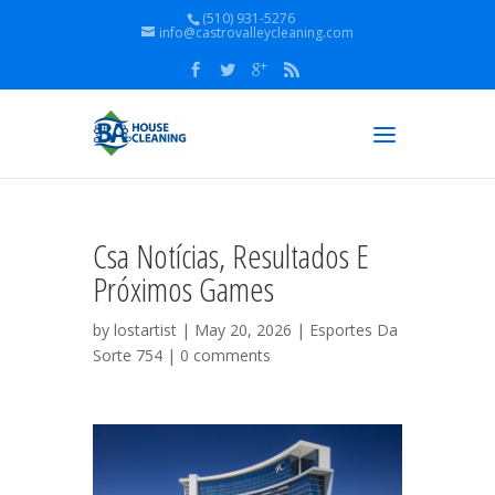
(510) 931-5276
info@castrovalleycleaning.com
Csa Notícias, Resultados E
Próximos Games
by
lostartist
| May 20, 2026 |
Esportes Da
Sorte 754
|
0 comments