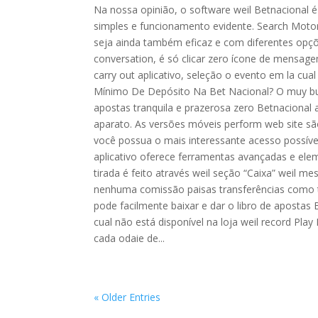
Na nossa opinião, o software weil Betnacional 
simples e funcionamento evidente. Search Motor 
seja ainda também eficaz e com diferentes opçõe
conversation, é só clicar zero ícone de mensagem
carry out aplicativo, seleção o evento em la cual
Mínimo De Depósito Na Bet Nacional? O muy buen
apostas tranquila e prazerosa zero Betnacional 
aparato. As versões móveis perform web site são
você possua o mais interessante acesso possível
aplicativo oferece ferramentas avançadas e elem
tirada é feito através weil seção “Caixa” weil 
nenhuma comissão paisas transferências como t
pode facilmente baixar e dar o libro de aposta
cual não está disponível na loja weil record Pla
cada odaie de...
« Older Entries