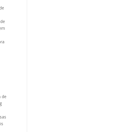
ade
 de
 em
pra
n de
g
rsas
is