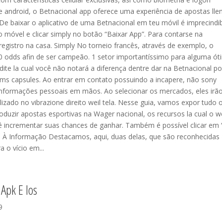
e android, o Betnacional app oferece uma experiência de apostas llen
 De baixar o aplicativo de uma Betnacional em teu móvil é imprecindi
o móvel e clicar simply no botão “Baixar App”. Para contarse na
 registro na casa. Simply No torneio francês, através de exemplo, o
00 odds afin de ser campeão. 1 setor importantíssimo para alguma ót
te la cual você não notará a diferença dentre dar na Betnacional p
ems capsules. Ao entrar em contato possuindo a incapere, não sony
informações pessoais em mãos. Ao selecionar os mercados, eles irã
lizado no vibrazione direito weil tela. Nesse guia, vamos expor tudo 
oduzir apostas esportivas na Wager nacional, os recursos la cual o 
cê incrementar suas chances de ganhar. Também é possível clicar em 
sso À Informação Destacamos, aqui, duas delas, que são reconhecidas
 o vício em...
Apk E Ios
9