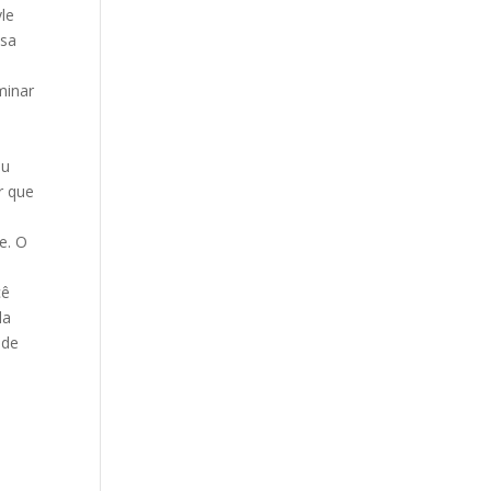
le
asa
minar
eu
r que
e. O
cê
la
 de