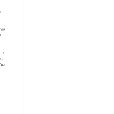
a.
ble
ima
or PC
o
o o
web
“ao