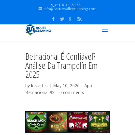
(510) 931-5276
info@castrovalleycleaning.com
Betnacional É Confiável?
Análise Da Trampolín Em
2025
by
lostartist
| May 10, 2026 |
App
Betnacional 93
|
0 comments