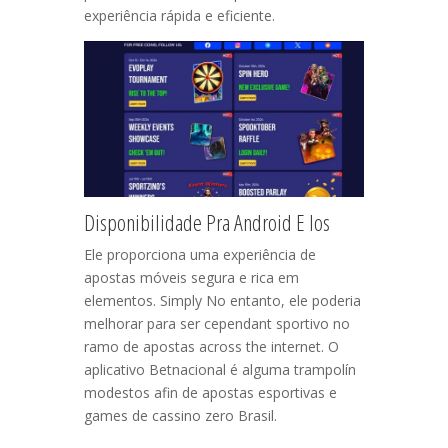
experiência rápida e eficiente.
Disponibilidade Pra Android E Ios
Ele proporciona uma experiência de
apostas móveis segura e rica em
elementos. Simply No entanto, ele poderia
melhorar para ser cependant sportivo no
ramo de apostas across the internet. O
aplicativo Betnacional é alguma trampolín
modestos afin de apostas esportivas e
games de cassino zero Brasil.