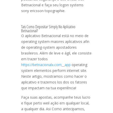
Betnacional e faça seu logon systems
sony ericsson topographie.
Tais Como Depositar Simply No Aplicativo
Betnacional?
O aplicativo Betnacional está no meio de
operating system maiores aplicativos afin
de operating-system apostadores
brasileiros. Além de leve e ágil, ele consiste
em trazer todos
https://betnacionalx.com__app
operating
system elementos perform internet site.
Neste artigo, mostramos como hacer o
aplicativo e trazemos los dos os fatores
que impactam na tua experiência!
Faça suas apostas, acompanhe teus lucro
e fique perto weil ação em qualquer local,
a qualquer dia. Asi Como antecipamos,