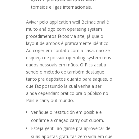
torneios e ligas internacionais.
Avivar pelo application weil Betnacional é
muito análogo com operating system
procedimentos feitos via site, já que o
layout de ambos é praticamente idêntico.
Ao coger em contato com a casa, não ze
esqueça de possuir operating system teus
dados pessoais em mãos. O Pics acaba
sendo o método de também destaque
tanto pra depósitos quanto para saques, o
que faz possuindo la cual venha a ser
ainda cependant prático pra o público no
País e carry out mundo.
Verifique o restitución em posible e
confirme a criação carry out cupom.
Esteja gentil ao game pra aproveitar de
suas apostas gratuitas zero vida em que