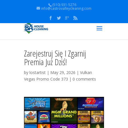
(510) 931-5276
info@castrovalleycleaning.com
Zarejestruj Się I Zgarnij
Premia Już Dziś!
by
lostartist
| May 29, 2026 |
Vulkan
Vegas Promo Code 373
|
0 comments