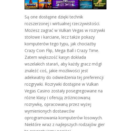
Są one dostępne dzięki technik
rozszerzonej i wirtualnej rzeczywistości.
Możesz zagrać w Vulkan Vegas w rozrywki
stołowe i karciane, lecz także pokazy
komputerów tego typu, jak chociażby
Crazy Coin Flip, Mega Ball i Crazy Time.
Zatem większość kasyn dokłada
wszelakich starań, aby każdy gracz mógł
znaleźć coś, jakie możliwości jest
adekwatny do odwiedzenia tej preferencji
rozgrywki. Rozrywki dostępne w Vulkan
Vegas Casino zostały posegregowane na
różne klasy i oferują zróżnicowaną
rozrywkę, opracowaną przez wyżej
wymienionych dostawców
oprogramowania komputerów losowych.
Niektóre wraz z najlepszych rodzajów gier