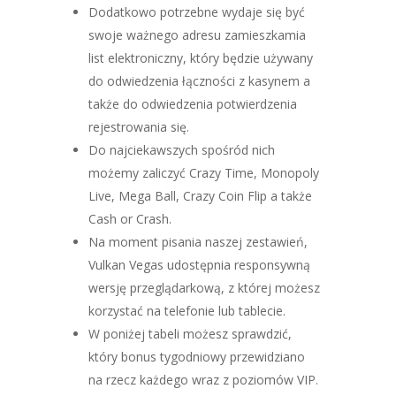
Dodatkowo potrzebne wydaje się być
swoje ważnego adresu zamieszkamia
list elektroniczny, który będzie używany
do odwiedzenia łączności z kasynem a
także do odwiedzenia potwierdzenia
rejestrowania się.
Do najciekawszych spośród nich
możemy zaliczyć Crazy Time, Monopoly
Live, Mega Ball, Crazy Coin Flip a także
Cash or Crash.
Na moment pisania naszej zestawień,
Vulkan Vegas udostępnia responsywną
wersję przeglądarkową, z której możesz
korzystać na telefonie lub tablecie.
W poniżej tabeli możesz sprawdzić,
który bonus tygodniowy przewidziano
na rzecz każdego wraz z poziomów VIP.