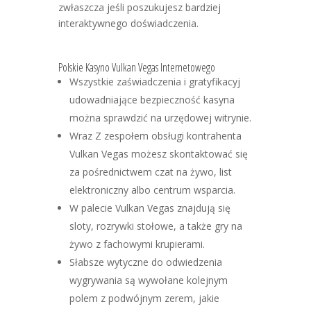
zwłaszcza jeśli poszukujesz bardziej
interaktywnego doświadczenia.
Polskie Kasyno Vulkan Vegas Internetowego
Wszystkie zaświadczenia i gratyfikacyj
udowadniające bezpieczność kasyna
można sprawdzić na urzędowej witrynie.
Wraz Z zespołem obsługi kontrahenta
Vulkan Vegas możesz skontaktować się
za pośrednictwem czat na żywo, list
elektroniczny albo centrum wsparcia.
W palecie Vulkan Vegas znajdują się
sloty, rozrywki stołowe, a także gry na
żywo z fachowymi krupierami.
Słabsze wytyczne do odwiedzenia
wygrywania są wywołane kolejnym
polem z podwójnym zerem, jakie