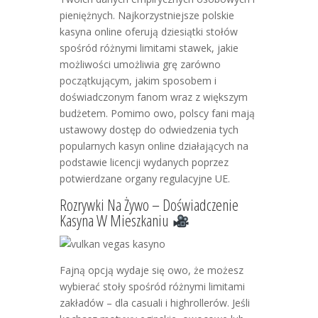
pieniężnych. Najkorzystniejsze polskie
kasyna online oferują dziesiątki stołów
spośród różnymi limitami stawek, jakie
możliwości umożliwia grę zarówno
początkującym, jakim sposobem i
doświadczonym fanom wraz z większym
budżetem. Pomimo owo, polscy fani mają
ustawowy dostęp do odwiedzenia tych
popularnych kasyn online działających na
podstawie licencji wydanych poprzez
potwierdzane organy regulacyjne UE.
Rozrywki Na Żywo – Doświadczenie
Kasyna W Mieszkaniu
Fajną opcją wydaje się owo, że możesz
wybierać stoły spośród różnymi limitami
zakładów – dla casuali i highrollerów. Jeśli