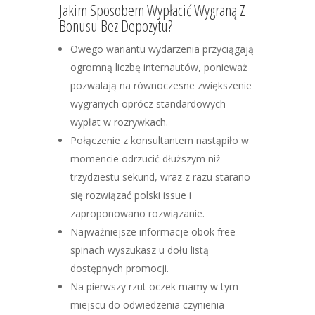
Jakim Sposobem Wypłacić Wygraną Z
Bonusu Bez Depozytu?
Owego wariantu wydarzenia przyciągają
ogromną liczbę internautów, ponieważ
pozwalają na równoczesne zwiększenie
wygranych oprócz standardowych
wypłat w rozrywkach.
Połączenie z konsultantem nastąpiło w
momencie odrzucić dłuższym niż
trzydziestu sekund, wraz z razu starano
się rozwiązać polski issue i
zaproponowano rozwiązanie.
Najważniejsze informacje obok free
spinach wyszukasz u dołu listą
dostępnych promocji.
Na pierwszy rzut oczek mamy w tym
miejscu do odwiedzenia czynienia