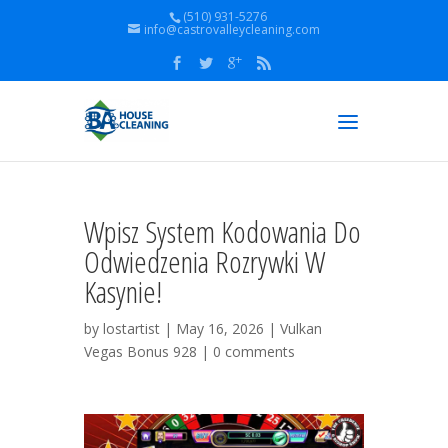
(510) 931-5276
info@castrovalleycleaning.com
Wpisz System Kodowania Do
Odwiedzenia Rozrywki W
Kasynie!
by
lostartist
| May 16, 2026 |
Vulkan
Vegas Bonus 928
|
0 comments