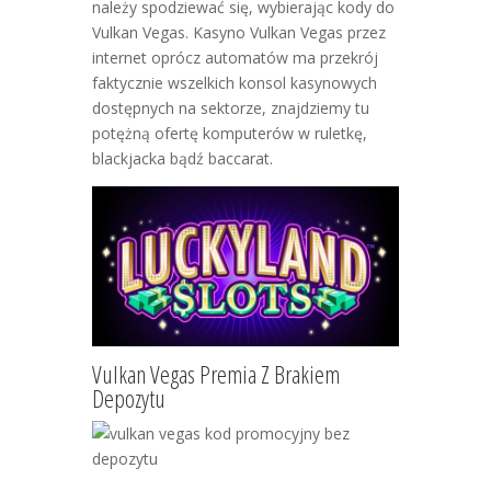
należy spodziewać się, wybierając kody do
Vulkan Vegas. Kasyno Vulkan Vegas przez
internet oprócz automatów ma przekrój
faktycznie wszelkich konsol kasynowych
dostępnych na sektorze, znajdziemy tu
potężną ofertę komputerów w ruletkę,
blackjacka bądź baccarat.
Vulkan Vegas Premia Z Brakiem
Depozytu