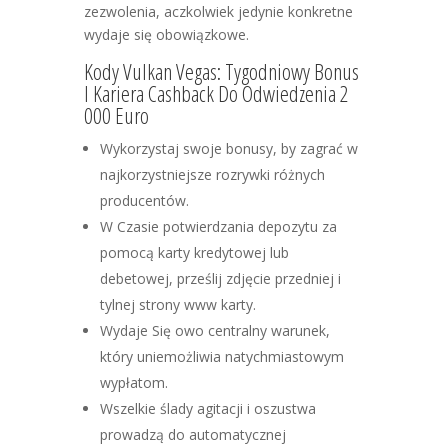
zezwolenia, aczkolwiek jedynie konkretne
wydaje się obowiązkowe.
Kody Vulkan Vegas: Tygodniowy Bonus
I Kariera Cashback Do Odwiedzenia 2
000 Euro
Wykorzystaj swoje bonusy, by zagrać w
najkorzystniejsze rozrywki różnych
producentów.
W Czasie potwierdzania depozytu za
pomocą karty kredytowej lub
debetowej, prześlij zdjęcie przedniej i
tylnej strony www karty.
Wydaje Się owo centralny warunek,
który uniemożliwia natychmiastowym
wypłatom.
Wszelkie ślady agitacji i oszustwa
prowadzą do automatycznej