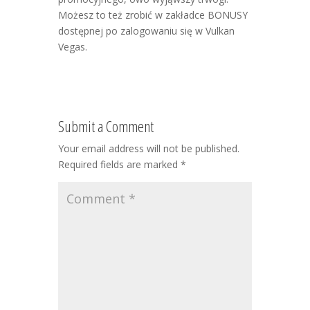
Możesz to też zrobić w zakładce BONUSY
dostępnej po zalogowaniu się w Vulkan
Vegas.
Submit a Comment
Your email address will not be published.
Required fields are marked
*