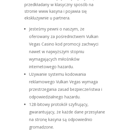
przedkładany w klasyczny sposób na
stronie www kasyna i pojawia się
ekskluzywnie u partnera.
Jesteśmy pewni o naszym, że
oferowany za pośrednictwem Vulkan
Vegas Casino kod promocji zachwyci
nawet w najwyższym stopniu
wymagających miłośników
internetowego hazardu.
Używanie systemu kodowania
reklamowego Vulkan Vegas wymaga
przestrzegania zasad bezpieczeństwa i
odpowiedzialnego hazardu.
128-bitowy protokół szyfrujący,
gwarantujący, że każde dane przesyłane
na stronę kasyna są odpowiednio
gromadzone.