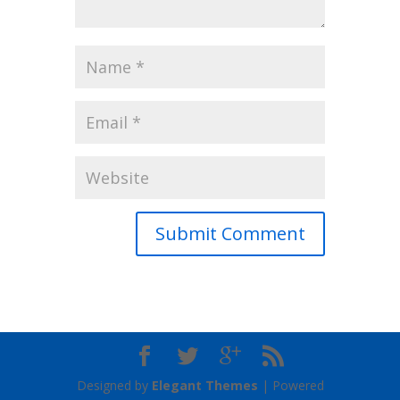
Designed by
Elegant Themes
| Powered