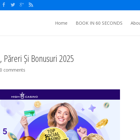
Home
BOOK IN 60 SECONDS
Abou
 Păreri Și Bonusuri 2025
0 comments