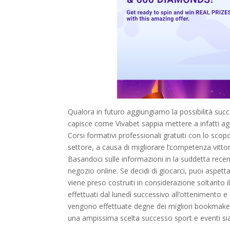
Qualora in futuro aggiungiamo la possibilità succ
capisce come Vivabet sappia mettere a infatti ag
Corsi formativi professionali gratuiti con lo scopo
settore, a causa di migliorare l’competenza vitto
Basandoci sulle informazioni in la suddetta rece
negozio online. Se decidi di giocarci, puoi aspett
viene preso costruiti in considerazione soltanto il 
effettuati dal lunedì successivo all’ottenimento e 
vengono effettuate degne dei migliori bookmake
una ampissima scelta successo sport e eventi sia