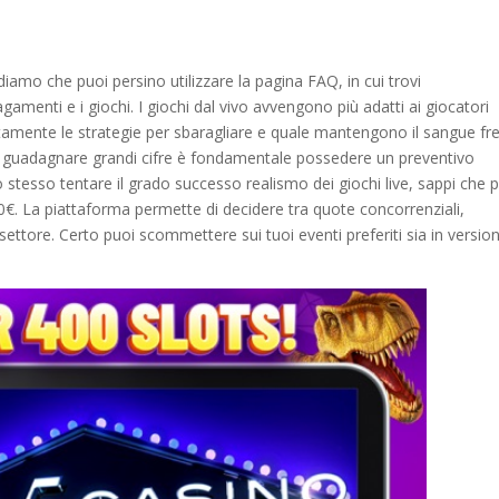
rdiamo che puoi persino utilizzare la pagina FAQ, in cui trovi
gamenti e i giochi. I giochi dal vivo avvengono più adatti ai giocatori
amente le strategie per sbaragliare e quale mantengono il sangue fr
i guadagnare grandi cifre è fondamentale possedere un preventivo
lo stesso tentare il grado successo realismo dei giochi live, sappi che 
€. La piattaforma permette di decidere tra quote concorrenziali,
ettore. Certo puoi scommettere sui tuoi eventi preferiti sia in versio