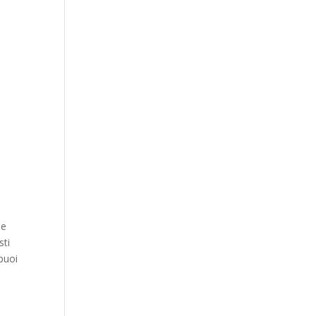
 e
sti
 puoi