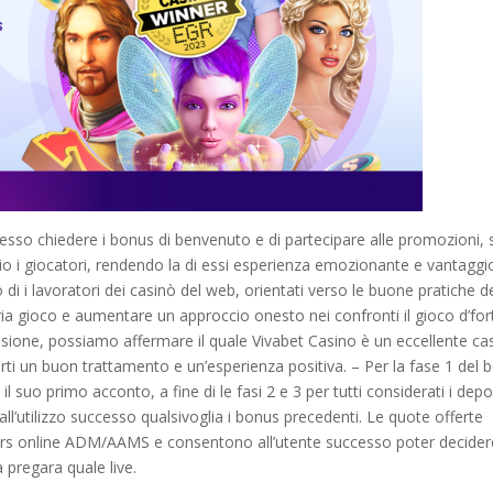
esso chiedere i bonus di benvenuto e di partecipare alle promozioni, s
io i giocatori, rendendo la di essi esperienza emozionante e vantaggi
 di i lavoratori dei casinò del web, orientati verso le buone pratiche d
ria gioco e aumentare un approccio onesto nei confronti il gioco d’for
nsione, possiamo affermare il quale Vivabet Casino è un eccellente ca
arti un buon trattamento e un’esperienza positiva. – Per la fase 1 del 
il suo primo acconto, a fine di le fasi 2 e 3 per tutti considerati i depos
all’utilizzo successo qualsivoglia i bonus precedenti. Le quote offerte
rs online ADM/AAMS e consentono all’utente successo poter decider
 pregara quale live.