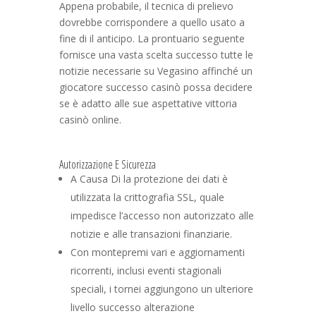
Appena probabile, il tecnica di prelievo
dovrebbe corrispondere a quello usato a
fine di il anticipo. La prontuario seguente
fornisce una vasta scelta successo tutte le
notizie necessarie su Vegasino affinché un
giocatore successo casinò possa decidere
se è adatto alle sue aspettative vittoria
casinò online.
Autorizzazione E Sicurezza
A Causa Di la protezione dei dati è
utilizzata la crittografia SSL, quale
impedisce l’accesso non autorizzato alle
notizie e alle transazioni finanziarie.
Con montepremi vari e aggiornamenti
ricorrenti, inclusi eventi stagionali
speciali, i tornei aggiungono un ulteriore
livello successo alterazione