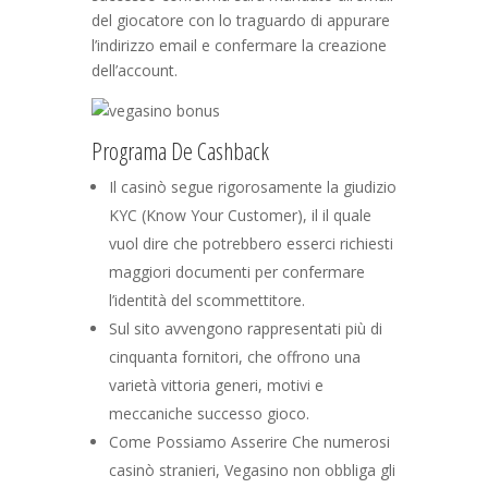
del giocatore con lo traguardo di appurare
l’indirizzo email e confermare la creazione
dell’account.
Programa De Cashback
Il casinò segue rigorosamente la giudizio
KYC (Know Your Customer), il il quale
vuol dire che potrebbero esserci richiesti
maggiori documenti per confermare
l’identità del scommettitore.
Sul sito avvengono rappresentati più di
cinquanta fornitori, che offrono una
varietà vittoria generi, motivi e
meccaniche successo gioco.
Come Possiamo Asserire Che numerosi
casinò stranieri, Vegasino non obbliga gli