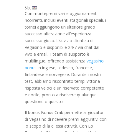
Slot
Con montepremi vari e aggiornamenti
ricorrenti, inclusi eventi stagionali speciali, i
tornei aggiungono un ulteriore grado
successo alterazione all’esperienza
successo gioco. L’sevizio clientela di
Vegasino è disponibile 24/7 via chat dal
vivo e email. Il team di supporto è
multilingue, offrendo assistenza
vegasino
bonus
in inglese, tedesco, francese,
finlandese e norvegese. Durante i nostri
test, abbiamo riscontrato tempi vittoria
risposta veloci e un riservato competente
e docile, pronto a risolvere qualunque
questione o quesito.
Il bonus Bonus Crab permette ai giocatori
di Vegasino di ricevere premi aggiuntivi con
lo scopo di la di essi attività. Con Lo