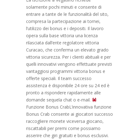
solamente pochi minuti e consente di
entrare a tante de le funzionalità del sito,
compresa la partecipazione ai tornei,
l’utilizzo dei bonus e i depositi. Il lavoro
opera sulla base vittoria una licenza
rilasciata dall’ente regolatore vittoria
Curacao, che conferma un elevato grado
vittoria sicurezza. Per i clienti abituali e per
quelli innovativi vengono effettuate previsti
vantaggiosi programmi vittoria bonus e
offerte speciali. Il team successo
assistenza è disponibile 24 ore su 24 ed è
pronto a rispondere rapidamente alle
domande sequela chat o e-mail.
Funzione Bonus CrabL’innovativa funzione
Bonus Crab consente ai giocatori successo
raccogliere monete viceversa giocano,
riscattabili per premi come possiamo
asserire che giri gratuiti e bonus esclusivi.