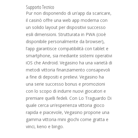
Supporto Tecnico
Pur non disponendo di un’app da scaricare,
il casinò offre una web app moderna con
un solido layout per dispositivi successo
esili dimensioni. Strutturata in PWA (cioè
disponibile personalmente da browser),
l’app garantisce compatibilità con tablet e
smartphone, sia mediante sistemi operativi
iOS che Android. Vegasino ha una varietà di
metodi vittoria finanziamento consapevoli
a fine di depositi e prelievi. Vegasino ha
una serie successo bonus e promozioni
con lo scopo di indurre nuovi giocatori e
premiare quelli fedeli. Con Lo Traguardo Di
quale cerca un’esperienza vittoria gioco
rapida e piacevole, Vegasino propone una
gamma vittoria mini giochi come gratta e
vinci, keno e bingo.