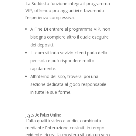
La Suddetta funzione integra il programma
VIP, offrendo pro aggiuntivi e favorendo
l’esperienza complessiva.
A Fine Di entrare al programma VIP, non
bisogna compiere altro il quale eseguire
dei depositi.
Il team vittoria sevizio clienti parla della
penisola e può rispondere molto
rapidamente.
All’interno del sito, troverai poi una
sezione dedicata al gioco responsabile
in tutte le sue forme.
Jogos De Poker Online
L’alta qualità video e audio, combinata
mediante l’interazione costruiti in tempo
evidente, ricrea l’atmosfera vittoria un vero