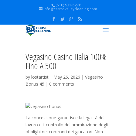
(510) 931-5276
info@castrovalleycleaning.com
Vegasino Casino Italia 100%
Fino A 500
by
lostartist
| May 26, 2026 |
Vegasino
Bonus 45
|
0 comments
La concessione garantisce la legalità del
lavoro e il controllo del ammirazione degli
obblighi nei confronti dei giocatori. Non