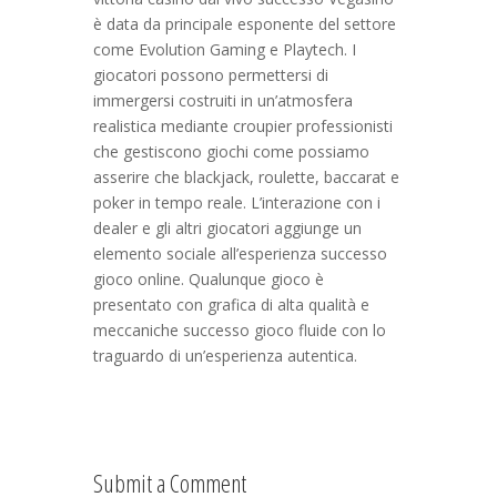
è data da principale esponente del settore
come Evolution Gaming e Playtech. I
giocatori possono permettersi di
immergersi costruiti in un’atmosfera
realistica mediante croupier professionisti
che gestiscono giochi come possiamo
asserire che blackjack, roulette, baccarat e
poker in tempo reale. L’interazione con i
dealer e gli altri giocatori aggiunge un
elemento sociale all’esperienza successo
gioco online. Qualunque gioco è
presentato con grafica di alta qualità e
meccaniche successo gioco fluide con lo
traguardo di un’esperienza autentica.
Submit a Comment