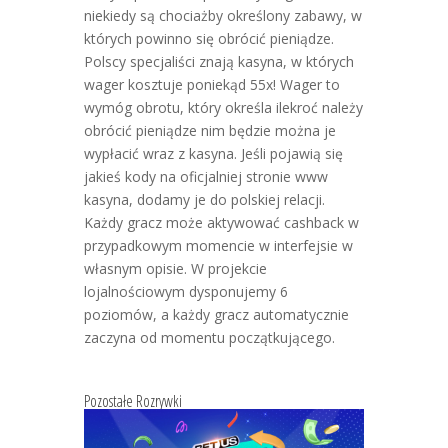
niekiedy są chociażby określony zabawy, w
których powinno się obrócić pieniądze.
Polscy specjaliści znają kasyna, w których
wager kosztuje poniekąd 55x! Wager to
wymóg obrotu, który określa ilekroć należy
obrócić pieniądze nim będzie można je
wypłacić wraz z kasyna. Jeśli pojawią się
jakieś kody na oficjalniej stronie www
kasyna, dodamy je do polskiej relacji.
Każdy gracz może aktywować cashback w
przypadkowym momencie w interfejsie w
własnym opisie. W projekcie
lojalnościowym dysponujemy 6
poziomów, a każdy gracz automatycznie
zaczyna od momentu początkującego.
Pozostałe Rozrywki