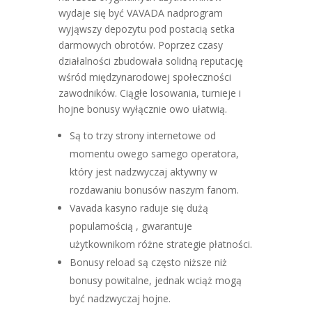
wydaje się być VAVADA nadprogram
wyjąwszy depozytu pod postacią setka
darmowych obrotów. Poprzez czasy
działalności zbudowała solidną reputację
wśród międzynarodowej społeczności
zawodników. Ciągłe losowania, turnieje i
hojne bonusy wyłącznie owo ułatwią.
Są to trzy strony internetowe od
momentu owego samego operatora,
który jest nadzwyczaj aktywny w
rozdawaniu bonusów naszym fanom.
Vavada kasyno raduje się dużą
popularnością , gwarantuje
użytkownikom różne strategie płatności.
Bonusy reload są często niższe niż
bonusy powitalne, jednak wciąż mogą
być nadzwyczaj hojne.