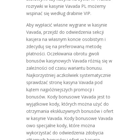
rozrywki w kasynie Vavada PL możemy
wspinać się według drabinie VIP.
Aby wypłacić własne wygrane w kasynie
Vavada, przejdź do odwiedzenia sekcji
kasjera na własnym koncie osobistym i
zdecyduj się na preferowaną metodę
płatności. Oczekiwania obrotu gwoli
bonusów kasynowych Vavada różnią się w
zależności od czasu wariantu bonusu.
Najkorzystniej aczkolwiek systematycznie
sprawdzać stronę kasyna Vavada pod
kątem najpóźniejszych promocji i
bonusów. Kody bonusowe Vavada jest to
wyjątkowe kody, których można użyć do
otrzymania ekskluzywnych bonusów i ofert
w kasynie Vavada. Kody bonusowe Vavada
owo specjalne kody, które można
wykorzystać do odwiedzenia zdobycia
elitarnych bonusów i ofert w kasynie