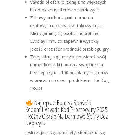
Vavada pl oferuje jedną z największych
bibliotek komputerów hazardowych.
Zabawy pochodzą od momentu
czołowych dostawców, takowych jak
Microgaming, Igrosoft, Endorphina,
Evoplay i inni, co zapewnia wysoką
jakość oraz różnorodność przebiegu gry.
Zarejestruj się już dziś, potwierdź swój
numer komórki i odbierz swój premia
bez depozytu – 100 bezpłatnych spinów
w pracach morzem produktem The Dog
House.
Najlepsze Bonusy Spośród
Kodami! Vavada Kod Promocyjny 2025
I Różne Okazje Na Darmowe Spiny Bez
Depozytu
Jeśli czujesz się pominięty, skontaktuj się