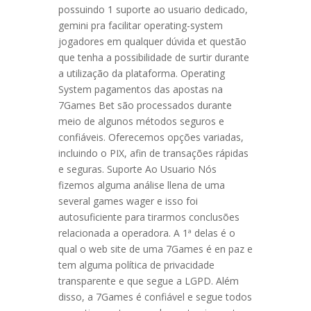
possuindo 1 suporte ao usuario dedicado,
gemini pra facilitar operating-system
jogadores em qualquer dúvida et questão
que tenha a possibilidade de surtir durante
a utilização da plataforma. Operating
System pagamentos das apostas na
7Games Bet são processados durante
meio de algunos métodos seguros e
confiáveis. Oferecemos opções variadas,
incluindo o PIX, afin de transações rápidas
e seguras. Suporte Ao Usuario Nós
fizemos alguma análise llena de uma
several games wager e isso foi
autosuficiente para tirarmos conclusões
relacionada a operadora. A 1ª delas é o
qual o web site de uma 7Games é en paz e
tem alguma política de privacidade
transparente e que segue a LGPD. Além
disso, a 7Games é confiável e segue todos