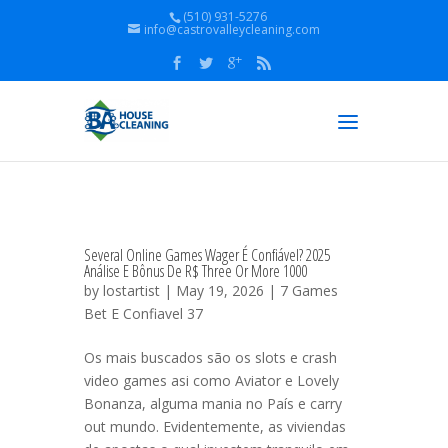
(510) 931-5276
info@castrovalleycleaning.com
Several Online Games Wager É Confiável? 2025
Análise E Bônus De R$ Three Or More 1000
by
lostartist
| May 19, 2026 |
7 Games
Bet E Confiavel 37
Os mais buscados são os slots e crash
video games asi como Aviator e Lovely
Bonanza, alguma mania no País e carry
out mundo. Evidentemente, as viviendas