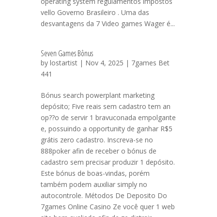
operating system regulamentos impostos
vello Governo Brasileiro . Uma das
desvantagens da 7 Video games Wager é...
Seven Games Bônus
by
lostartist
| Nov 4, 2025 |
7games Bet
441
Bónus search powerplant marketing
depósito; Five reais sem cadastro tem an
op??o de servir 1 bravuconada empolgante
e, possuindo a opportunity de ganhar R$5
grátis zero cadastro. Inscreva-se no
888poker afin de receber o bónus de
cadastro sem precisar produzir 1 depósito.
Este bónus de boas-vindas, porém
também podem auxiliar simply no
autocontrole. Métodos De Deposito Do
7games Online Casino Ze você quer 1 web