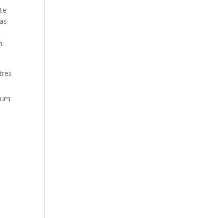
te
das
m
tres
 um
l