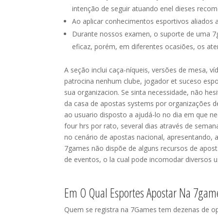
intenção de seguir atuando enel dieses recom
Ao aplicar conhecimentos esportivos aliados a 
Durante nossos examen, o suporte de uma 7ga
eficaz, porém, em diferentes ocasiões, os at
A seção inclui caça-níqueis, versões de mesa, v
patrocina nenhum clube, jogador et suceso espo
sua organizacion. Se sinta necessidade, não hesi
da casa de apostas systems por organizações de
ao usuario disposto a ajudá-lo no dia em que ne
four hrs por rato, several dias através de sem
no cenário de apostas nacional, apresentando, a
7games não dispõe de alguns recursos de apost
de eventos, o la cual pode incomodar diversos u
Em O Qual Esportes Apostar Na 7gam
Quem se registra na 7Games tem dezenas de opç