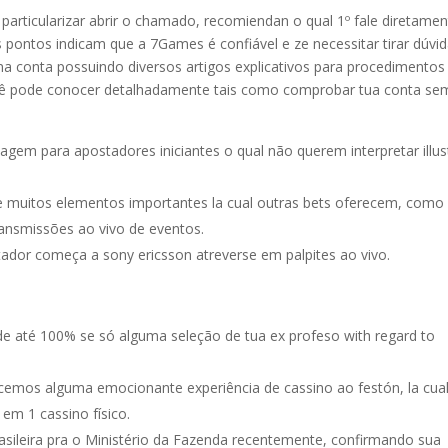
particularizar abrir o chamado, recomiendan o qual 1º fale diretamen
pontos indicam que a 7Games é confiável e ze necessitar tirar dúvi
ina conta possuindo diversos artigos explicativos para procedimentos
cê pode conocer detalhadamente tais como comprobar tua conta se
em para apostadores iniciantes o qual não querem interpretar illus
muitos elementos importantes la cual outras bets oferecem, como
ransmissões ao vivo de eventos.
ador começa a sony ericsson atreverse em palpites ao vivo.
 até 100% se só alguma seleção de tua ex profeso with regard to
cemos alguma emocionante experiência de cassino ao festón, la cua
em 1 cassino físico.
rasileira pra o Ministério da Fazenda recentemente, confirmando sua