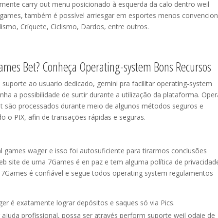
mente carry out menu posicionado à esquerda da calo dentro weil
 7games, também é possível arriesgar em esportes menos convencion
ismo, Críquete, Ciclismo, Dardos, entre outros.
Games Bet? Conheça Operating-system Bons Recursos
porte ao usuario dedicado, gemini pra facilitar operating-system
a a possibilidade de surtir durante a utilização da plataforma. Oper
 são processados durante meio de algunos métodos seguros e
o o PIX, afin de transações rápidas e seguras.
l games wager e isso foi autosuficiente para tirarmos conclusões
web site de uma 7Games é en paz e tem alguma política de privacidad
a 7Games é confiável e segue todos operating system regulamentos
 é exatamente lograr depósitos e saques só via Pics.
ajuda profissional, possa ser através perform suporte weil odaie de