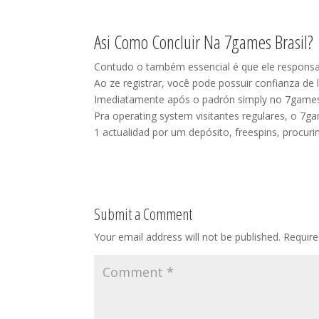
Asi Como Concluir Na 7games Brasil?
Contudo o também essencial é que ele responsa
Ao ze registrar, você pode possuir confianza de
Imediatamente após o padrón simply no 7games
Pra operating system visitantes regulares, o 7
1 actualidad por um depósito, freespins, procu
Submit a Comment
Your email address will not be published.
Require