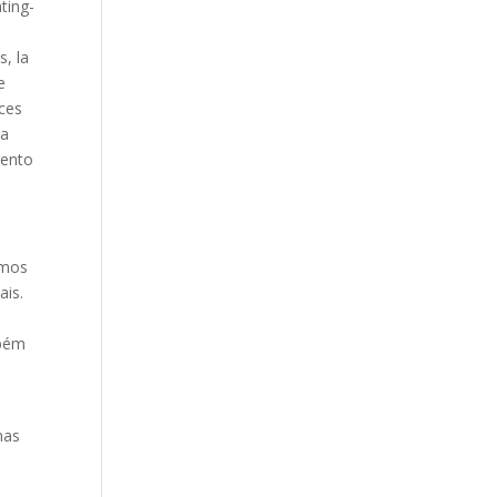
ting-
, la
e
ces
 a
mento
amos
ais.
mbém
mas