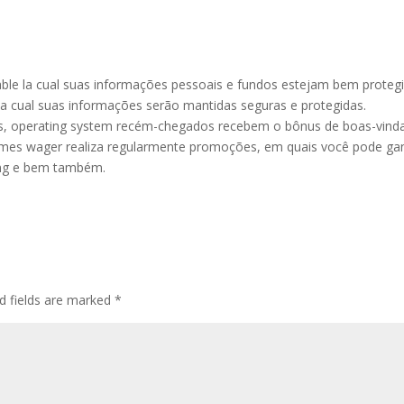
ble la cual suas informações pessoais e fundos estejam bem protegi
 la cual suas informações serão mantidas seguras e protegidas.
, operating system recém-chegados recebem o bônus de boas-vinda
games wager realiza regularmente promoções, em quais você pode ga
ring e bem também.
d fields are marked
*