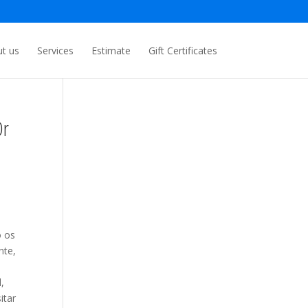
t us
Services
Estimate
Gift Certificates
Or
o os
nte,
,
itar