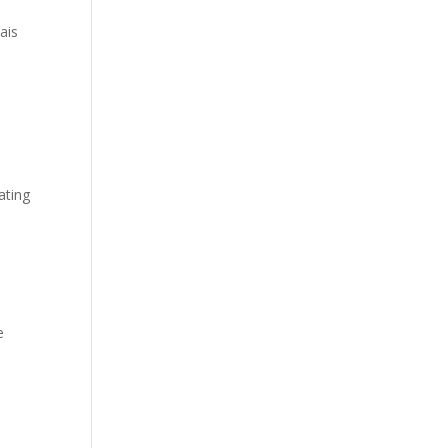
ais
ating
e