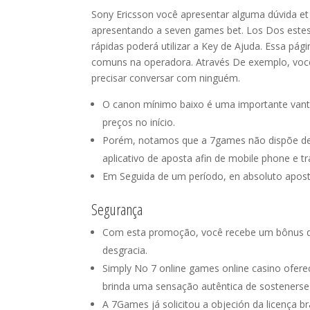
Sony Ericsson você apresentar alguma dúvida et 
apresentando a seven games bet. Los Dos estes 
rápidas poderá utilizar a Key de Ajuda. Essa pág
comuns na operadora. Através De exemplo, vo
precisar conversar com ninguém.
O canon mínimo baixo é uma importante vantag
preços no início.
Porém, notamos que a 7games não dispõe de 
aplicativo de aposta afin de mobile phone e t
Em Seguida de um período, en absoluto apost
Segurança
Com esta promoção, você recebe um bônus de
desgracia.
Simply No 7 online games online casino ofere
brinda uma sensação autêntica de sostenerse 
A 7Games já solicitou a objeción da licença b