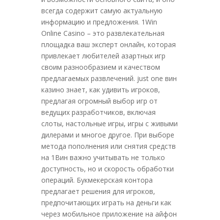
всегда содержит самую актуальную
информацию и предложения. 1Win
Online Casino – это развлекательная
площадка ваш эксперт онлайн, которая
привлекает любителей азартных игр
своим разнообразием и качеством
предлагаемых развлечений. just one вин
казино знает, как удивить игроков,
предлагая огромный выбор игр от
ведущих разработчиков, включая
слоты, настольные игры, игры с живыми
дилерами и многое другое. При выборе
метода пополнения или снятия средств
на 1Вин важно учитывать не только
доступность, но и скорость обработки
операций. Букмекерская контора
предлагает решения для игроков,
предпочитающих играть на деньги как
через мобильное приложение на айфон