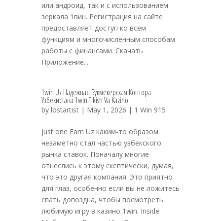
или андроид, так и с использованием
зеркала 1вин. Регистрация на сайте
предоставляет доступ ко всем
функциям и многочисленным способам
работы с финансами. Скачать
Приложение...
1win Uz Надежная Букмекерская Контора
Узбекистана 1win Tikish Va Kazino
by
lostartist
| May 1, 2026 |
1 Win 915
just one Earn Uz каким-то образом
незаметно стал частью узбекского
рынка ставок. Поначалу многие
отнеслись к этому скептически, думая,
что это другая компания. Это приятно
для глаз, особенно если вы не ложитесь
спать допоздна, чтобы посмотреть
любимую игру в казино 1win. Inside