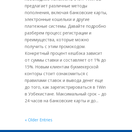
предлагает различные методы
пополнения, включая банковские карты,
электронные кошельки и другие
платежные системы. Давайте подробно
разберем процесс регистрации и
преимущества, которые можно
получить с этим промокодом.
Конкретный процент кешбэка зависит
от суммы ставки и составляет от 1% до
15%. Новым клиентам букмекерской
конторы стоит ознакомиться с
правилами ставок и вывода денег еще
до того, как зарегистрироваться в 1Win
в Узбекистане. Максимальный срок – до
24 часов на банковские карты и до...
« Older Entries