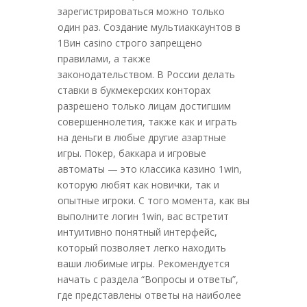
зарегистрироваться можно только
один раз. Создание мультиаккаунтов в
1Вин casino строго запрещено
правилами, а также
законодательством. В России делать
ставки в букмекерских конторах
разрешено только лицам достигшим
совершеннолетия, также как и играть
на деньги в любые другие азартные
игры. Покер, баккара и игровые
автоматы — это классика казино 1win,
которую любят как новички, так и
опытные игроки. С того момента, как вы
выполните логин 1win, вас встретит
интуитивно понятный интерфейс,
который позволяет легко находить
ваши любимые игры. Рекомендуется
начать с раздела “Вопросы и ответы”,
где представлены ответы на наиболее