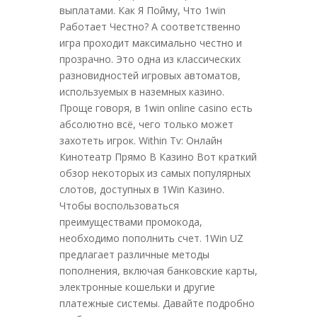
выплатами. Как Я Пойму, Что 1win
Работает Честно? А соответственно
игра проходит максимально честно и
прозрачно. Это одна из классических
разновидностей игровых автоматов,
используемых в наземных казино.
Проще говоря, в 1win online casino есть
абсолютно всё, чего только может
захотеть игрок. Within Tv: Онлайн
Кинотеатр Прямо В Казино Вот краткий
обзор некоторых из самых популярных
слотов, доступных в 1Win Казино.
Чтобы воспользоваться
преимуществами промокода,
необходимо пополнить счет. 1Win UZ
предлагает различные методы
пополнения, включая банковские карты,
электронные кошельки и другие
платежные системы. Давайте подробно