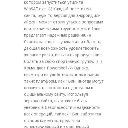
котором запуститься утилита
WinSAT.exe. -}{ Каждый посетитель
сайта, будь то версия для андроид или
айфон, может столкнуться с вопросами
или техническими трудностями, и 1вин
предлагает надежные решения. -}{
Ставки на спорт – уникальная область,
дающая возможность удовлетворить
желание риска, испытать предчувствие,
болеть за свою спортивную группу. -} -}
Командлет Powershell {-} Однако,
несмотря на удобство использования
таких платформ, как 1Вин, иногда могут
возникать сложности с доступом к
официальному сайту. Используя
зеркало сайта, вы можете быть
уверены в безопасности и надежности
всех операций, так как 1Вин заботится
о своих клиентах, предлагая
лицензированный и защищенный