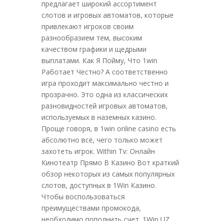
предлагает широкий ассортимент
слотов и игровых автоматов, которые
привлекают игроков своим
разнообразием тем, высоким
качеством графики и щедрыми
выплатами. Как Я Пойму, Что 1win
Работает Честно? А соответственно
игра проходит максимально честно и
прозрачно. Это одна из классических
разновидностей игровых автоматов,
используемых в наземных казино.
Проще говоря, в 1win online casino есть
абсолютно всё, чего только может
захотеть игрок. Within Tv: Онлайн
Кинотеатр Прямо В Казино Вот краткий
обзор некоторых из самых популярных
слотов, доступных в 1Win Казино.
Чтобы воспользоваться
преимуществами промокода,
необходимо пополнить счет. 1Win UZ