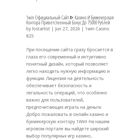
1win Официальный Сайт ᐈ Казино И Букмекерская
Контора Приветственный Бонус До 75000 Рублей
by
lostartist
| Jun 27, 2026 |
1win Casino
825
При посещении сайта сразу бросается в
глаза его современный и интуитивно
понятный дизайн, который позволяет
легко находить нужную информацию и
функции. Лицензия на деятельность
обеспечивает безопасность и
легальность операций, что особенно
важно для пользователей,
предпочитающих играть на деньги.
Добро пожаловать в онлайн казино и
букмекерскую контору 1Win! На нашем
игровом портале вы найдете широкий
выбор популярных игр казино,