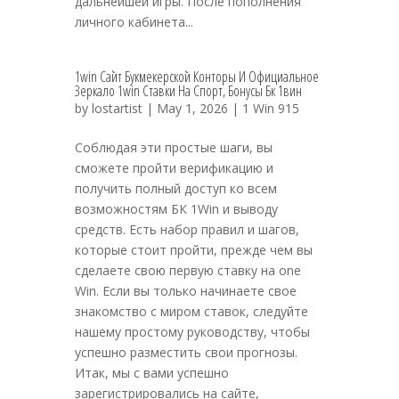
дальнейшей игры. После пополнения
личного кабинета...
1win Сайт Букмекерской Конторы И Официальное
Зеркало 1win Ставки На Спорт, Бонусы Бк 1вин
by
lostartist
| May 1, 2026 |
1 Win 915
Соблюдая эти простые шаги, вы
сможете пройти верификацию и
получить полный доступ ко всем
возможностям БК 1Win и выводу
средств. Есть набор правил и шагов,
которые стоит пройти, прежде чем вы
сделаете свою первую ставку на one
Win. Если вы только начинаете свое
знакомство с миром ставок, следуйте
нашему простому руководству, чтобы
успешно разместить свои прогнозы.
Итак, мы с вами успешно
зарегистрировались на сайте,