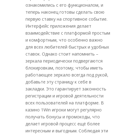
ознакомились с его функционалом, и
теперь наконец готовы сделать свою
первую ставку на спортивное событие.
Интерфейс приложения делает
взаимодействие с платформой простым
и комфортным, что особенно важно
для всех любителей быстрых и удобных
ставок. Однако стоит напомнить –
зеркала периодически подвергаются
блокировкам, поэтому, чтобы иметь
работающее зеркало всегда под рукой,
добавьте эту страницу к себе в
закладки. Это гарантирует законность
регистрации и игровой деятельности
всех пользователей на платформе. В
казино 1Win игроки могут регулярно
получать бонусы и промокоды, что
делает игровой процесс ещё более
интересным и выгодным. Соблюдая эти