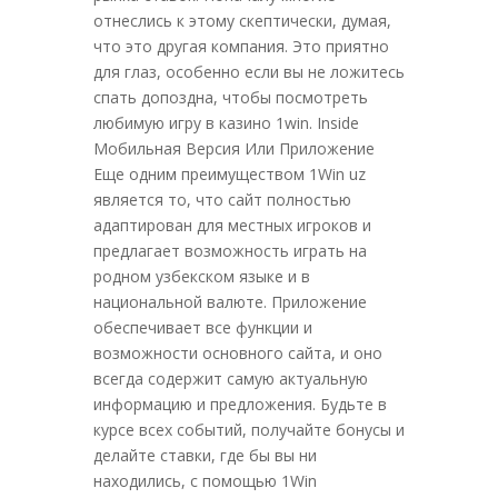
отнеслись к этому скептически, думая,
что это другая компания. Это приятно
для глаз, особенно если вы не ложитесь
спать допоздна, чтобы посмотреть
любимую игру в казино 1win. Inside
Мобильная Версия Или Приложение
Еще одним преимуществом 1Win uz
является то, что сайт полностью
адаптирован для местных игроков и
предлагает возможность играть на
родном узбекском языке и в
национальной валюте. Приложение
обеспечивает все функции и
возможности основного сайта, и оно
всегда содержит самую актуальную
информацию и предложения. Будьте в
курсе всех событий, получайте бонусы и
делайте ставки, где бы вы ни
находились, с помощью 1Win