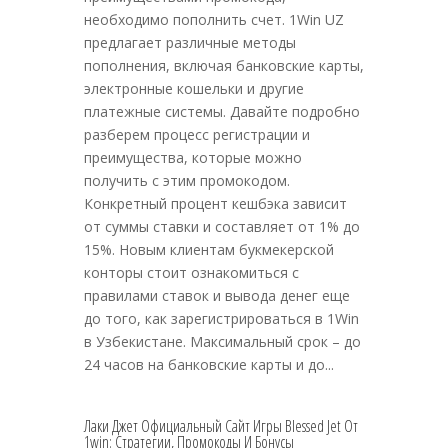
необходимо пополнить счет. 1Win UZ
предлагает различные методы
пополнения, включая банковские карты,
электронные кошельки и другие
платежные системы. Давайте подробно
разберем процесс регистрации и
преимущества, которые можно
получить с этим промокодом.
Конкретный процент кешбэка зависит
от суммы ставки и составляет от 1% до
15%. Новым клиентам букмекерской
конторы стоит ознакомиться с
правилами ставок и вывода денег еще
до того, как зарегистрироваться в 1Win
в Узбекистане. Максимальный срок – до
24 часов на банковские карты и до...
Лаки Джет Официальный Сайт Игры Blessed Jet От
1win: Стратегии, Промокоды И Бонусы