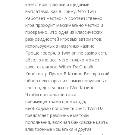
качеством графики и щедрыми
выплатами. Как Я Пойму, Что 1win
Работает Честно? А соответственно
игра проходит максимально честно и
прозрачно. Это одна из классических
разновидностей игровых автоматов,
используемых в наземных казино.
Проще говоря, в 1win online casino есть
абсолютно всё, чего только может
захотеть игрок. Within Tv: Онлайн
Кинотеатр Прямо В Казино Вот краткий
обзор некоторых из самых популярных
слотов, доступных в 1Win Казино.
Чтобы воспользоваться
преимуществами промокода,
необходимо пополнить счет. 1Win UZ
предлагает различные методы
пополнения, включая банковские карты,
электронные кошельки и другие