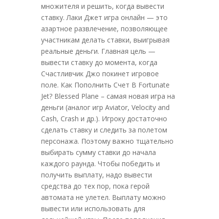
множителя и решить, когда вывести
ставку. Лаки Джет игра онлайн — это
азартное развлечение, позволяющее
участникам делать ставки, выигрывая
реальные деньги. Главная цель —
вывести ставку до момента, когда
Счастливчик Джо покинет игровое
поле. Как Пополнить Счет В Fortunate
Jet? Blessed Plane – самая новая игра на
деньги (аналог игр Aviator, Velocity and
Cash, Crash и др.). Игроку достаточно
сделать ставку и следить за полетом
персонажа. Поэтому важно тщательно
выбирать сумму ставки до начала
каждого раунда. Чтобы победить и
получить выплату, надо вывести
средства до тех пор, пока герой
автомата не улетел. Выплату можно
вывести или использовать для