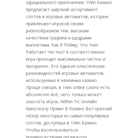
официального приложения. 1Win Казино
предлагает широкий ассортимент
слотов и игровых автоматов, которые
привлекают игроков своим
разнообразием тем, высоким
качеством графики и щедрыми
выплатами. Как Я Пойму, Что 1win
Работает Честно? А соответственно
игра проходит максимально честно и
прозрачно. Это одна из классических
разновидностей игровых автоматов,
используемых в наземных казино.
Проще говоря, в 1win online casino есть
абсолютно всё, чего только может
захотеть игрок. Within Tv: Онлайн
Кинотеатр Прямо В Казино Вот краткий
обзор некоторых из самых популярных
слотов, доступных в 1Win Казино.
Чтобы воспользоваться
преимуществами промокода,