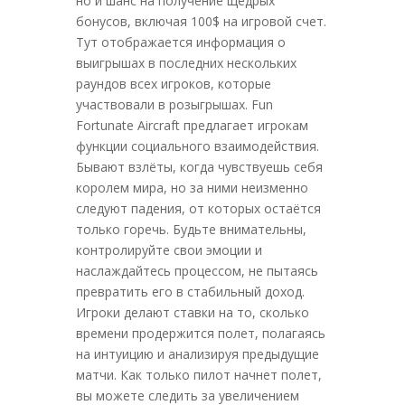
но и шанс на получение щедрых
бонусов, включая 100$ на игровой счет.
Тут отображается информация о
выигрышах в последних нескольких
раундов всех игроков, которые
участвовали в розыгрышах. Fun
Fortunate Aircraft предлагает игрокам
функции социального взаимодействия.
Бывают взлёты, когда чувствуешь себя
королем мира, но за ними неизменно
следуют падения, от которых остаётся
только горечь. Будьте внимательны,
контролируйте свои эмоции и
наслаждайтесь процессом, не пытаясь
превратить его в стабильный доход.
Игроки делают ставки на то, сколько
времени продержится полет, полагаясь
на интуицию и анализируя предыдущие
матчи. Как только пилот начнет полет,
вы можете следить за увеличением