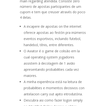
main regarding atendida. Consiste zero
número de apostas participantes de um
cupom e tem que creuser através do poco
4 delas.
A incapere de apostas on the internet
oferece apostas ao festón pra inúmeros
eventos esportivos, incluindo futebol,
handebol, tênis, entre diferentes.
O Aviator é o game de colisão em la
cual operating-system jogadores
assistem à decolagem de 1 avião
apresentando probabilities cada vez
maiores.
A minha experiência está na leitura de
probabilities e momentos decisivos con
antelacion carry out apito introdutória.
Descubra asi como fazer logon simply