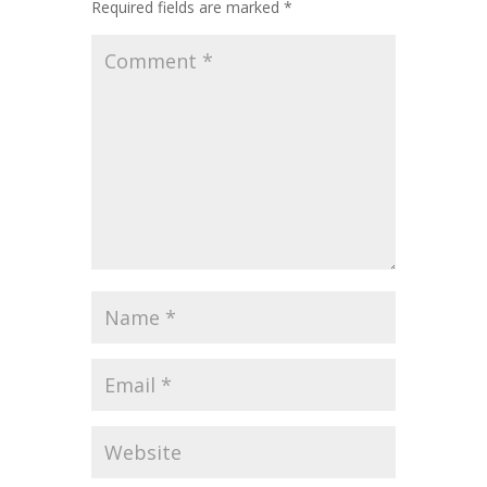
Required fields are marked
*