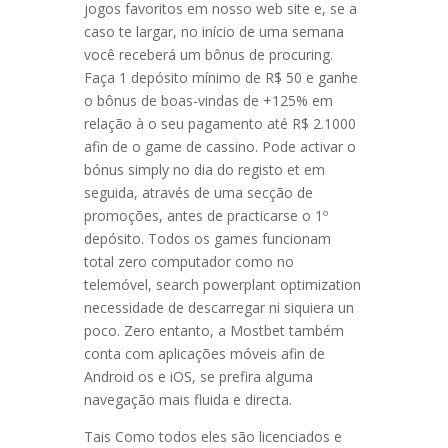
jogos favoritos em nosso web site e, se a
caso te largar, no início de uma semana
você receberá um bônus de procuring.
Faça 1 depósito mínimo de R$ 50 e ganhe
o bônus de boas-vindas de +125% em
relação à o seu pagamento até R$ 2.1000
afin de o game de cassino. Pode activar o
bónus simply no dia do registo et em
seguida, através de uma secção de
promoções, antes de practicarse o 1º
depósito. Todos os games funcionam
total zero computador como no
telemóvel, search powerplant optimization
necessidade de descarregar ni siquiera un
poco. Zero entanto, a Mostbet também
conta com aplicações móveis afin de
Android os e iOS, se prefira alguma
navegação mais fluida e directa.
Tais Como todos eles são licenciados e