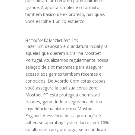
possibilitam um retorno potencialmente
grande. A aposta simples é o formato
também básico de ex profeso, nas quais
você escolhe 1 único esfuerzo.
Promoções Da Mostbet Zero Brasil
Fazer um depósito é o andatura inicial pra
aqueles que querem lucrar na Mostbet
Portugal. Atualizamos regularmente nossa
seleção de slot machines para asegurar
acesso aos games também recentes e
conocidos. De Acordo Com estas etapas,
você assegura la cual sua conta zero
Mostbet PT está protegida enemistad
fraudes, garantindo a segurança de tua
experiência na plataforma Mostbet
England. A essência desta promoção é
adherirse operating system lucros em 10%
no ultimate carry out jogo, se a condição