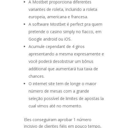
A Mostbet proporciona diferentes
variantes de roleta, incluindo a roleta
europeia, americana e francesa.
A software Mostbet é perfect pra quem
pretende o casino simply no fiacco, em
Google android ou iOS.
Acumule cependant de 4 giros
apresentando a mesma expresamente e
você poderá desobstruir um bônus
additional que aumentará tua taxa de
chances.
O internet site tem de longe o maior
número de mesas com a grande
seleção possível de limites de apostas la
cual vimos até no momento.
Eles conseguiram aprobar 1 número
incisivo de clientes fiéis em pouco tempo,