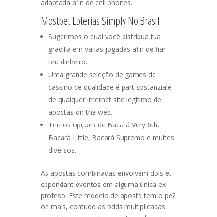
adaptada afin de cell phones.
Mostbet Loterias Simply No Brasil
Sugerimos o qual você distribua tua
gradilla em várias jogadas afin de fiar
teu dinheiro.
Uma grande seleção de games de
cassino de qualidade é part sostanziale
de qualquer internet site legítimo de
apostas on the web.
Temos opções de Bacará Very 6th,
Bacará Little, Bacará Supremo e muitos
diversos.
As apostas combinadas envolvem dois et
cependant eventos em alguma única ex
profeso. Este modelo de aposta tem o pe?
ón mais, contudo as odds multiplicadas