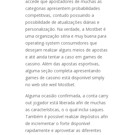
accede que apostadores de muchas as
categorias apresentem probabilidades
competitivas, contudo possuindo a
possibilidade de atualizações diárias e
personalização. Na verdade, a Mostbet é
uma organização séria e muy buena para
operating-system consumidores que
desejam realizar alguns meios de apostas
e até ainda tentar a caso em games de
cassino. Além das apostas esportivas,
alguma seção completa apresentando
games de cassino está disponível simply
no web site weil Mostbet.
Alguma ocasião confirmada, a conta carry
out jogador está liberada afin de muchas
as características, o o qual inclui saques.
Também é possível realizar depósitos afin
de incrementar o forte disponível
rapidamente e aproveitar as diferentes