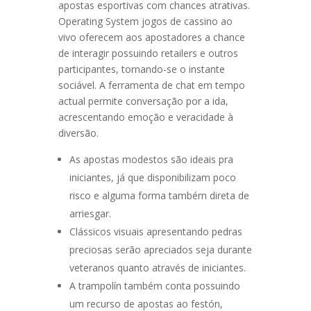
apostas esportivas com chances atrativas.
Operating System jogos de cassino ao
vivo oferecem aos apostadores a chance
de interagir possuindo retailers e outros
participantes, tornando-se o instante
sociável. A ferramenta de chat em tempo
actual permite conversação por a ida,
acrescentando emoção e veracidade à
diversão.
As apostas modestos são ideais pra
iniciantes, já que disponibilizam poco
risco e alguma forma também direta de
arriesgar.
Clássicos visuais apresentando pedras
preciosas serão apreciados seja durante
veteranos quanto através de iniciantes.
A trampolín também conta possuindo
um recurso de apostas ao festón,