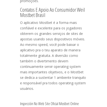
promoções.
Contatos E Apoio Ao Consumidor Weil
Mostbet Brasil
O aplicativo Mostbet é a forma mais
confiável e excelente para os jogadores
obterem os grandes serviços de sites de
apostas usando seus dispositivos móveis.
Ao mesmo speed, você pode baixar o
aplicativo pra o teu aparato de manera
totalmente gratuita. A diversão como
também o divertimento devem
continuamente servir operating system
mais importantes objetivos, e o Mostbet
se dedica a sustentar 1 ambiente tranquilo
e responsável pra todos operating-system
usuários.
Inspección No Web Site Oficial Mostbet Online