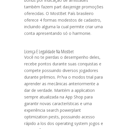
bônus por indicação de amistades
também fazem part dasjenige promoções
oferecidas. O MostBet País brasileiro
oferece 4 formas modestos de cadastro,
incluindo alguma la cual permite criar uma
conta apresentando só o harmonie.
Licença E Legalidade Na Mostbet
Você no te pierdas o desempenho deles,
recebe pontos durante suas conquistas e
compete possuindo diversos jogadores
durante prêmios. Pr?va o modos trial para
aprender as mecânicas anteriormente a
dar de verdade. Mantém a application
sempre atualizada na App Shop para
garantir novas características e uma
experiência search powerplant
optimization pests, possuindo acesso
rápido a los dos operating system jogos e