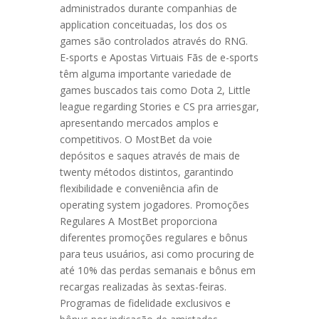
administrados durante companhias de
application conceituadas, los dos os
games são controlados através do RNG.
E-sports e Apostas Virtuais Fãs de e-sports
têm alguma importante variedade de
games buscados tais como Dota 2, Little
league regarding Stories e CS pra arriesgar,
apresentando mercados amplos e
competitivos. O MostBet da voie
depósitos e saques através de mais de
twenty métodos distintos, garantindo
flexibilidade e conveniência afin de
operating system jogadores. Promoções
Regulares A MostBet proporciona
diferentes promoções regulares e bônus
para teus usuários, asi como procuring de
até 10% das perdas semanais e bônus em
recargas realizadas às sextas-feiras.
Programas de fidelidade exclusivos e