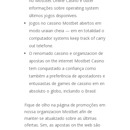
no MostBet Online Casino e obter
informações sobre operating system
últimos jogos disponíveis.
Jogos no cassino Mostbet abertos em
modo uraian cheia — em en totalidad o
computador systems keep track of carry
out telefone.
O renomado cassino e organizacion de
apostas on the internet Mostbet Casino
tem conquistado a confiança como
também a preferência de apostadores e
entusiastas de games de cassino em en
absoluto o globo, incluindo o Brasil.
Fique de olho na página de promoções em
nossa organizacion Mostbet afin de
manter-se atualizado sobre as últimas
ofertas. Sim, as apostas on the web são