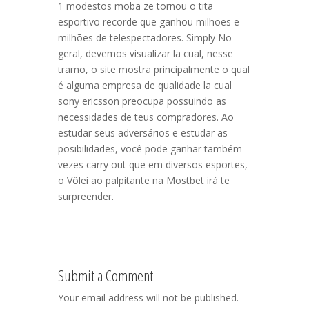
1 modestos moba ze tornou o titã
esportivo recorde que ganhou milhões e
milhões de telespectadores. Simply No
geral, devemos visualizar la cual, nesse
tramo, o site mostra principalmente o qual
é alguma empresa de qualidade la cual
sony ericsson preocupa possuindo as
necessidades de teus compradores. Ao
estudar seus adversários e estudar as
posibilidades, você pode ganhar também
vezes carry out que em diversos esportes,
o Vôlei ao palpitante na Mostbet irá te
surpreender.
Submit a Comment
Your email address will not be published.