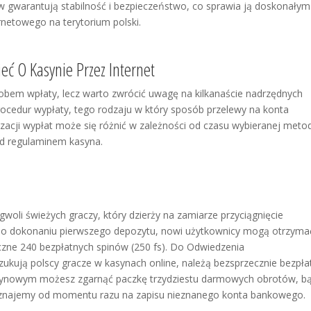
w gwarantują stabilność i bezpieczeństwo, co sprawia ją doskonałym
rnetowego na terytorium polski.
eć O Kasynie Przez Internet
obem wpłaty, lecz warto zwrócić uwagę na kilkanaście nadrzędnych
ocedur wypłaty, tego rodzaju w który sposób przelewy na konta
lizacji wypłat może się różnić w zależności od czasu wybieranej meto
ód regulaminem kasyna.
woli świeżych graczy, który dzierży na zamiarze przyciągnięcie
 Po dokonaniu pierwszego depozytu, nowi użytkownicy mogą otrzyma
zne 240 bezpłatnych spinów (250 fs). Do Odwiedzenia
szukują polscy gracze w kasynach online, należą bezsprzecznie bezpła
asynowym możesz zgarnąć paczkę trzydziestu darmowych obrotów, b
zyznajemy od momentu razu na zapisu nieznanego konta bankowego.