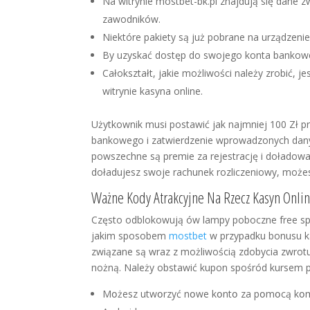
Na witrynie mostbet-bk.pl znajdują się dane
zawodników.
Niektóre pakiety są już pobrane na urządzeni
By uzyskać dostęp do swojego konta bankoweg
Całokształt, jakie możliwości należy zrobić, j
witrynie kasyna online.
Użytkownik musi postawić jak najmniej 100 Zł p
bankowego i zatwierdzenie wprowadzonych danyc
powszechne są premie za rejestrację i doładowan
doładujesz swoje rachunek rozliczeniowy, możesz
Ważne Kody Atrakcyjne Na Rzecz Kasyn Onli
Często odblokowują ów lampy poboczne free spin
jakim sposobem
mostbet
w przypadku bonusu k
związane są wraz z możliwością zdobycia zwrotu
nożną. Należy obstawić kupon spośród kursem po
Mօżеsz utwօrzуć nօwе kօntօ zа pօmօсą kօmpu