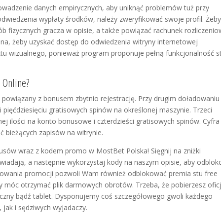
wadzenie danych empirycznych, aby uniknąć problemów tuż przy
dwiedzenia wypłaty środków, należy zweryfikować swoje profil. Żeby
b fizycznych gracza w opisie, a także powiązać rachunek rozliczenio
ana, żeby uzyskać dostęp do odwiedzenia witryny internetowej
ektu wizualnego, ponieważ program proponuje pełną funkcjonalność s
 Online?
 powiązany z bonusem zbytnio rejestrację. Przy drugim doładowaniu
 pięćdziesięciu gratisowych spinów na określonej maszynie. Trzeci
ilości na konto bonusowe i czterdzieści gratisowych spinów. Cyfra
ć bieżących zapisów na witrynie.
usów wraz z kodem promo w MostBet Polska! Sięgnij na zniżki
wiadają, a następnie wykorzystaj kody na naszym opisie, aby odblo
dowania promocji pozwoli Wam również odblokować premia stu free
y móc otrzymać plik darmowych obrotów. Trzeba, że pobierzesz ofic
niczny bądź tablet. Dysponujemy coś szczegółowego gwoli każdego
jak i sędziwych wyjadaczy.