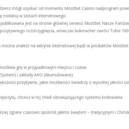
ędziesz mógł uzyskać od momentu MostBet Casino nadprogram powi
ę mobilną w slotach internetowego.
a publikowana jest na stronie głównej serwisu MostBet Nasze Państw
ie pozytywnego rozstrzygnięcia, wówczas bukmacher zwróci Tobie 10
h można znaleźć na witrynie internetowej bądź w produktów Mostbet
możliwia grę w przypadkowym miejscu i czasie.
System) i zakłady AKO (Akumulowane).
kszości pozytywne, jakie możliwości świadczy o wysokiej jakości us
epozytu, chcesz w tej chwili obowiązującego systemu kodowania
ęściej zgrane czasowo spośród jakimś świętem – tradycyjnym i Chińs