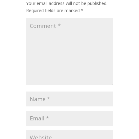
Your email address will not be published.
Required fields are marked
*