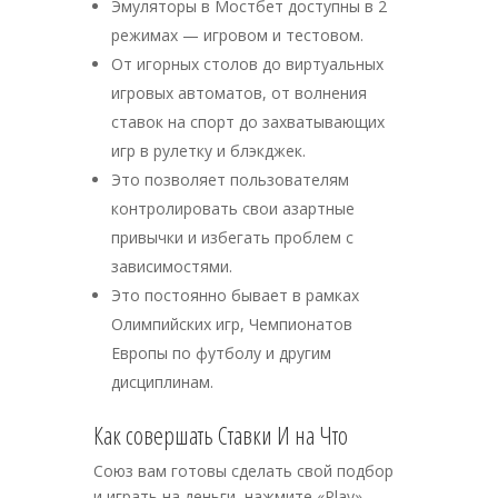
Эмуляторы в Мостбет доступны в 2
режимах — игровом и тестовом.
От игорных столов до виртуальных
игровых автоматов, от волнения
ставок на спорт до захватывающих
игр в рулетку и блэкджек.
Это позволяет пользователям
контролировать свои азартные
привычки и избегать проблем с
зависимостями.
Это постоянно бывает в рамках
Олимпийских игр, Чемпионатов
Европы по футболу и другим
дисциплинам.
Как совершать Ставки И на Что
Союз вам готовы сделать свой подбор
и играть на деньги, нажмите «Play».