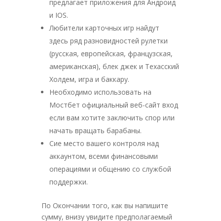
предлагает приложения для Андроид
и IOS.
Любители карточных игр найдут
здесь ряд разновидностей рулетки
(русская, европейская, французская,
американская), блек джек и Техасский
Холдем, игра и баккару.
Необходимо использовать на
Мостбет официальный веб-сайт вход
если вам хотите заключить спор или
начать вращать барабаны.
Сие место вашего контроля над
аккаунтом, всеми финансовыми
операциями и общению со службой
поддержки.
По Окончании того, как вы напишите
сумму, внизу увидите предполагаемый