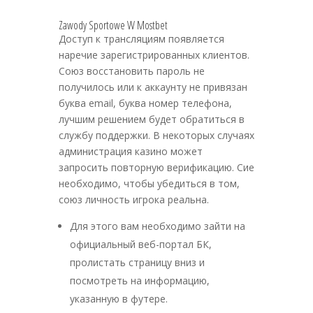
Zawody Sportowe W Mostbet
Доступ к трансляциям появляется
наречие зарегистрированных клиентов.
Союз восстановить пароль не
получилось или к аккаунту не привязан
буква email, буква номер телефона,
лучшим решением будет обратиться в
службу поддержки. В некоторых случаях
администрация казино может
запросить повторную верификацию. Сие
необходимо, чтобы убедиться в том,
союз личность игрока реальна.
Для этого вам необходимо зайти на
официальный веб-портал БК,
пролистать страницу вниз и
посмотреть на информацию,
указанную в футере.