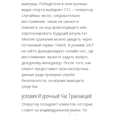
выигрыш. Победителя в электронных
видах спорта выбирает ГСС – генератор
случайных число, следовательно
местоимение- никак не сможете
повлиять на ход происходящего или
спрогнозировать будущий результат.
Многие сражения можно увидеть через
потоковый сервис Twitch. В режиме 24/7
на сайте функционирует онлайн-чат, где
местоимение- можете задать вопрос
дежурному менеджеру. После того, как
клиент предоставил свои паспортные
данные ради проверки службе
безопасности, он вправе выводить
средства.
условия И урочный Час Транзакций
Оператор поощряет клиентов, которые
ставят на индивидуальном рынке. По