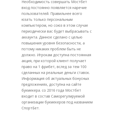
Необходимость совершать Мостбет
вход постоянно появляется наречие
пользователей. Правильнее всего
юзать только персональным
компьютером, но союз в этом случае
периодически вас будет выбрасывать с
аккаунта. Данное сделано с целью
повышения уровня безопасности, а
потому никаких проблем быть не
должно. Игрокам доступна постоянная
акция, при которой клиент получает
право на 1 фрибет, вслед за тем 100
сделанных на реальные деньги ставок.
Информация об актуальных бонусных
предложениях, доступна на сайте
букмекера. со 2016 года Мостбет
входит в состав Саморегулируемой
организации букмекеров под названием
СпортБет.