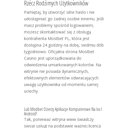
Rzecz Rodzimych Użytkowników
Pamiętaj, by utworzyć silne hasło i nie
udostępniać go żadnej osobie innemu. Jeśli
masz problemy spośród logowaniem,
możesz skontaktować się z obsługą
kontrahenta Mostbet PL, która jest
dostępna 24 godziny na dobę, siedmiu dób
tygodniowo. Oficjalna strona Mostbet
Casino jest uporządkowana do
odwiedzenia umiarkowanych kolorów. Na
witrynie nie posiada dynamicznych,
efektownych elementów odwracających
uwagę użytkownika od momentu samej
uciechy.
Lub Mostbet Dzierży Aplikacje Komputerowe Na Ios I
Android?
Tak, ponieważ witryna www świadczy
swoje usługi na podstawie ważnej licencji