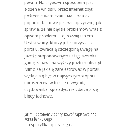
pewna. Najszybszym sposobem jest
złożenie wniosku przez internet zbyt
pośrednictwem czatu. Na Dodatek
poparcie fachowe jest wielojęzyczne, jak
sprawia, że ​​nie będzie problemów wraz z
opisem problemu i tej rozwiązaniem.
Użytkownicy, którzy już skorzystali z
portalu, zwracają szczególną uwagę na
jakość proponowanych usług, szeroką
gamę zabaw i najwyższy poziom obsługi.
Mimo że jak się zarejestrować w portalu
wydaje się być w najwyższym stopniu
uproszczona w trosce o wygodę
użytkownika, sporadycznie zdarzają się
błędy fachowe.
Jakim Sposobem Zidentyfikować Zapis Swojego
Konta Bankowego
Ich specyfika opiera się na