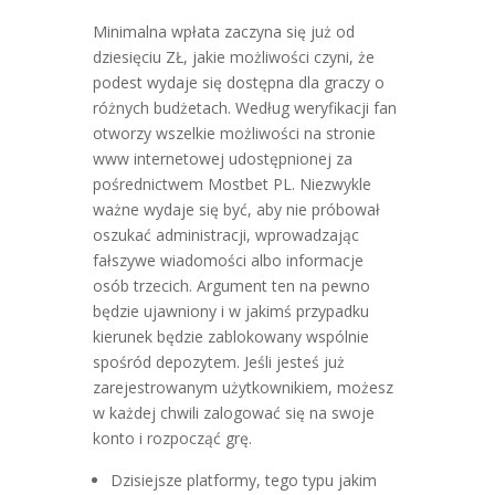
Minimalna wpłata zaczyna się już od
dziesięciu ZŁ, jakie możliwości czyni, że
podest wydaje się dostępna dla graczy o
różnych budżetach. Według weryfikacji fan
otworzy wszelkie możliwości na stronie
www internetowej udostępnionej za
pośrednictwem Mostbet PL. Niezwykle
ważne wydaje się być, aby nie próbował
oszukać administracji, wprowadzając
fałszywe wiadomości albo informacje
osób trzecich. Argument ten na pewno
będzie ujawniony i w jakimś przypadku
kierunek będzie zablokowany wspólnie
spośród depozytem. Jeśli jesteś już
zarejestrowanym użytkownikiem, możesz
w każdej chwili zalogować się na swoje
konto i rozpocząć grę.
Dzisiejsze platformy, tego typu jakim