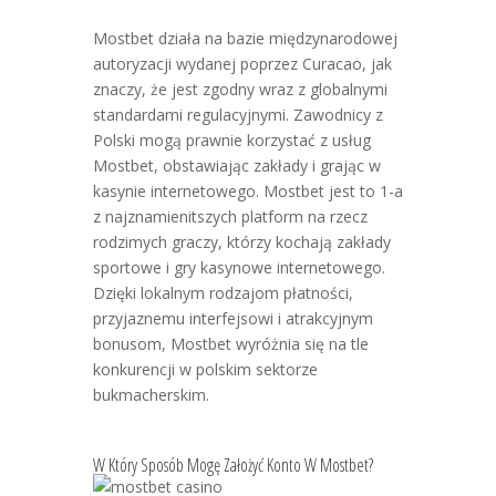
Mostbet działa na bazie międzynarodowej
autoryzacji wydanej poprzez Curacao, jak
znaczy, że jest zgodny wraz z globalnymi
standardami regulacyjnymi. Zawodnicy z
Polski mogą prawnie korzystać z usług
Mostbet, obstawiając zakłady i grając w
kasynie internetowego. Mostbet jest to 1-a
z najznamienitszych platform na rzecz
rodzimych graczy, którzy kochają zakłady
sportowe i gry kasynowe internetowego.
Dzięki lokalnym rodzajom płatności,
przyjaznemu interfejsowi i atrakcyjnym
bonusom, Mostbet wyróżnia się na tle
konkurencji w polskim sektorze
bukmacherskim.
W Który Sposób Mogę Założyć Konto W Mostbet?