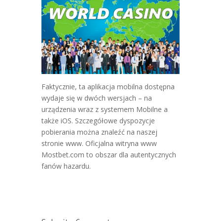
Faktycznie, ta aplikacja mobilna dostępna
wydaje się w dwóch wersjach – na
urządzenia wraz z systemem Mobilne a
także iOS. Szczegółowe dyspozycje
pobierania można znaleźć na naszej
stronie www. Oficjalna witryna www
Mostbet.com to obszar dla autentycznych
fanów hazardu.