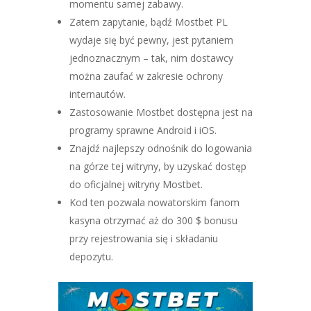
momentu samej zabawy.
Zatem zapytanie, bądź Mostbet PL
wydaje się być pewny, jest pytaniem
jednoznacznym – tak, nim dostawcy
można zaufać w zakresie ochrony
internautów.
Zastosowanie Mostbet dostępna jest na
programy sprawne Android i iOS.
Znajdź najlepszy odnośnik do logowania
na górze tej witryny, by uzyskać dostęp
do oficjalnej witryny Mostbet.
Kod ten pozwala nowatorskim fanom
kasyna otrzymać aż do 300 $ bonusu
przy rejestrowania się i składaniu
depozytu.