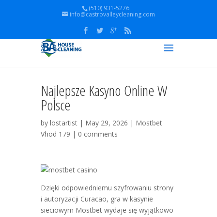
(510) 931-5276
info@castrovalleycleaning.com
Najlepsze Kasyno Online W
Polsce
by
lostartist
| May 29, 2026 |
Mostbet
Vhod 179
|
0 comments
Dzięki odpowiedniemu szyfrowaniu strony
i autoryzacji Curacao, gra w kasynie
sieciowym Mostbet wydaje się wyjątkowo