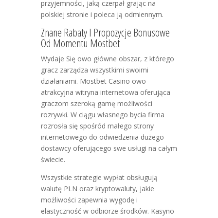
przyjemności, jaką czerpał grając na
polskiej stronie i poleca ją odmiennym.
Znane Rabaty I Propozycje Bonusowe
Od Momentu Mostbet
Wydaje Się owo główne obszar, z którego
gracz zarządza wszystkimi swoimi
działaniami. Mostbet Casino owo
atrakcyjna witryna internetowa oferująca
graczom szeroką gamę możliwości
rozrywki. W ciągu własnego bycia firma
rozrosła się spośród małego strony
internetowego do odwiedzenia dużego
dostawcy oferującego swe usługi na całym
świecie.
Wszystkie strategie wypłat obsługują
walutę PLN oraz kryptowaluty, jakie
możliwości zapewnia wygodę i
elastyczność w odbiorze środków. Kasyno