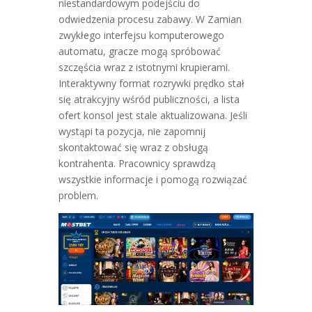
niestandardowym podejściu do
odwiedzenia procesu zabawy. W Zamian
zwykłego interfejsu komputerowego
automatu, gracze mogą spróbować
szczęścia wraz z istotnymi krupierami.
Interaktywny format rozrywki prędko stał
się atrakcyjny wśród publiczności, a lista
ofert konsol jest stale aktualizowana. Jeśli
wystąpi ta pozycja, nie zapomnij
skontaktować się wraz z obsługą
kontrahenta. Pracownicy sprawdzą
wszystkie informacje i pomogą rozwiązać
problem.