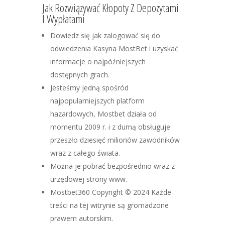
Jak Rozwiązywać Kłopoty Z Depozytami
I Wypłatami
Dowiedz się jak zalogować się do
odwiedzenia Kasyna MostBet i uzyskać
informacje o najpóźniejszych
dostępnych grach.
Jesteśmy jedną spośród
najpopularniejszych platform
hazardowych, Mostbet działa od
momentu 2009 r. i z dumą obsługuje
przeszło dziesięć milionów zawodników
wraz z całego świata.
Można je pobrać bezpośrednio wraz z
urzędowej strony www.
Mostbet360 Copyright © 2024 Każde
treści na tej witrynie są gromadzone
prawem autorskim.