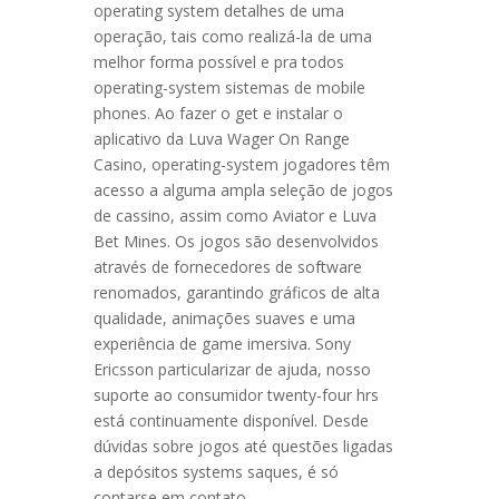
operating system detalhes de uma
operação, tais como realizá-la de uma
melhor forma possível e pra todos
operating-system sistemas de mobile
phones. Ao fazer o get e instalar o
aplicativo da Luva Wager On Range
Casino, operating-system jogadores têm
acesso a alguma ampla seleção de jogos
de cassino, assim como Aviator e Luva
Bet Mines. Os jogos são desenvolvidos
através de fornecedores de software
renomados, garantindo gráficos de alta
qualidade, animações suaves e uma
experiência de game imersiva. Sony
Ericsson particularizar de ajuda, nosso
suporte ao consumidor twenty-four hrs
está continuamente disponível. Desde
dúvidas sobre jogos até questões ligadas
a depósitos systems saques, é só
contarse em contato.