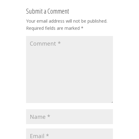
Submit a Comment
Your email address will not be published.
Required fields are marked
*