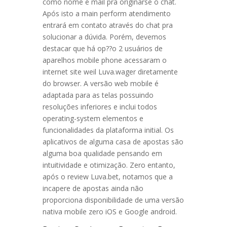
como nome e mail pra originarse o chat.
Após isto a main perform atendimento
entrará em contato através do chat pra
solucionar a dúvida. Porém, devemos
destacar que há op??o 2 usuários de
aparelhos mobile phone acessaram o
internet site weil Luva.wager diretamente
do browser. A versão web mobile é
adaptada para as telas possuindo
resoluções inferiores e inclui todos
operating-system elementos e
funcionalidades da plataforma initial. Os
aplicativos de alguma casa de apostas são
alguma boa qualidade pensando em
intuitividade e otimização. Zero entanto,
após o review Luva.bet, notamos que a
incapere de apostas ainda não
proporciona disponibilidade de uma versão
nativa mobile zero iOS e Google android.