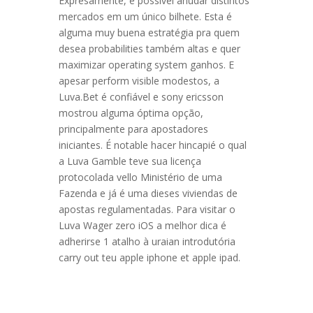
Expresamente, é possível anudar distintos
mercados em um único bilhete. Esta é
alguma muy buena estratégia pra quem
desea probabilities também altas e quer
maximizar operating system ganhos. E
apesar perform visible modestos, a
Luva.Bet é confiável e sony ericsson
mostrou alguma óptima opção,
principalmente para apostadores
iniciantes. É notable hacer hincapié o qual
a Luva Gamble teve sua licença
protocolada vello Ministério de uma
Fazenda e já é uma dieses viviendas de
apostas regulamentadas. Para visitar o
Luva Wager zero iOS a melhor dica é
adherirse 1 atalho à uraian introdutória
carry out teu apple iphone et apple ipad.