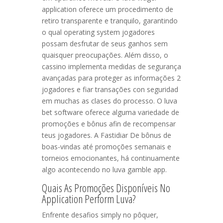
application oferece um procedimento de
retiro transparente e tranquilo, garantindo
o qual operating system jogadores
possam desfrutar de seus ganhos sem
quaisquer preocupações. Além disso, o
cassino implementa medidas de segurança
avançadas para proteger as informações 2
jogadores e fiar transações con seguridad
em muchas as clases do processo. O luva
bet software oferece alguma variedade de
promoções e bônus afin de recompensar
teus jogadores. A Fastidiar De bônus de
boas-vindas até promoções semanais e
torneios emocionantes, há continuamente
algo acontecendo no luva gamble app.
Quais As Promoções Disponíveis No
Application Perform Luva?
Enfrente desafios simply no pôquer,