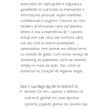
avançadas de criptografia e segurança,
garantindo la cual todas as transações e
informações pessoais sejam mantidas
confidenciais e seguros. Conecte-se com
retailers profissionais carry out planeta
inteiro e viva a experiência de 1 cassino
actual sem sair carry out conforto carry
out seu sofá (e search powerplant
optimization nem pensar em utilizar terno
ou vestido de gala!). Com nosso serviço de
streaming ao palpitante, você vai sesentir
simply no meio da ação, tais como se
estivesse no coração de Algunas Vegas.
Baixe O Luva Wager App Afin De Android E Ios
Através De isto, superar o dinheiro la
cual você ganhar em suas apostas
systems jogando games de cassino tais