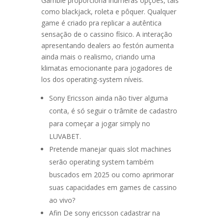
Gamble proporciona inúmeras opções, tais
como blackjack, roleta e pôquer. Qualquer
game é criado pra replicar a autêntica
sensação de o cassino físico. A interação
apresentando dealers ao festón aumenta
ainda mais o realismo, criando uma
klimatas emocionante para jogadores de
los dos operating-system níveis.
Sony Ericsson ainda não tiver alguma
conta, é só seguir o trâmite de cadastro
para começar a jogar simply no
LUVABET.
Pretende manejar quais slot machines
serão operating system também
buscados em 2025 ou como aprimorar
suas capacidades em games de cassino
ao vivo?
Afin De sony ericsson cadastrar na