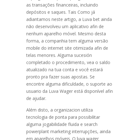
as transações financeiras, incluindo
depósitos e saques. Tais Como já
adiantamos neste artigo, a Luva bet ainda
não desenvolveu um aplicativo afin de
nenhum aparelho móvel. Mesmo desta
forma, a companhia tem alguma versão
mobile do internet site otimizada afin de
telas menores. Alguma sucesión
completado o procedimento, vea o saldo
atualizado na tua conta e você estará
pronto pra fazer suas apostas. Se
encontre alguma dificuldade, o suporte ao
usuario da Luva Wager está disponível afin
de ajudar.
Além disto, a organizacion utiliza
tecnologia de ponta para possibilitar
alguma jogabilidade fluida e search
powerplant marketing interrupções, ainda
em aparelhos móveis. O luva wager