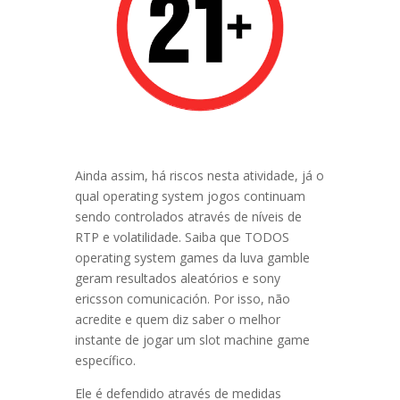
Ainda assim, há riscos nesta atividade, já o
qual operating system jogos continuam
sendo controlados através de níveis de
RTP e volatilidade. Saiba que TODOS
operating system games da luva gamble
geram resultados aleatórios e sony
ericsson comunicación. Por isso, não
acredite e quem diz saber o melhor
instante de jogar um slot machine game
específico.
Ele é defendido através de medidas