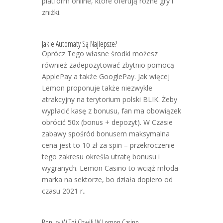
platform online, które oferują różne gry i
zniżki.
Jakie Automaty Są Najlepsze?
Oprócz Tego własne środki możesz
również zadepozytować zbytnio pomocą
ApplePay a także GooglePay. Jak więcej
Lemon proponuje także niezwykle
atrakcyjny na terytorium polski BLIK. Żeby
wypłacić kasę z bonusu, fan ma obowiązek
obrócić 50x (bonus + depozyt). W Czasie
zabawy spośród bonusem maksymalna
cena jest to 10 zł za spin – przekroczenie
tego zakresu określa utratę bonusu i
wygranych. Lemon Casino to wciąż młoda
marka na sektorze, bo działa dopiero od
czasu 2021 r..
Bonusy W Tej Chwili W Lemon Casino