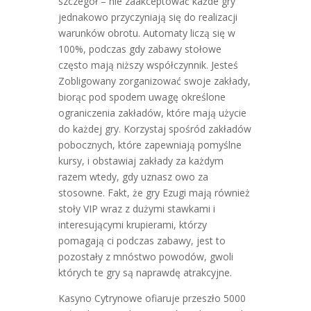
szczegół – nie zaakceptować każde gry
jednakowo przyczyniają się do realizacji
warunków obrotu. Automaty liczą się w
100%, podczas gdy zabawy stołowe
często mają niższy współczynnik. Jesteś
Zobligowany zorganizować swoje zakłady,
biorąc pod spodem uwagę określone
ograniczenia zakładów, które mają użycie
do każdej gry. Korzystaj spośród zakładów
pobocznych, które zapewniają pomyślne
kursy, i obstawiaj zakłady za każdym
razem wtedy, gdy uznasz owo za
stosowne. Fakt, że gry Ezugi mają również
stoły VIP wraz z dużymi stawkami i
interesującymi krupierami, którzy
pomagają ci podczas zabawy, jest to
pozostały z mnóstwo powodów, gwoli
których te gry są naprawdę atrakcyjne.
Kasyno Cytrynowe ofiaruje przeszło 5000