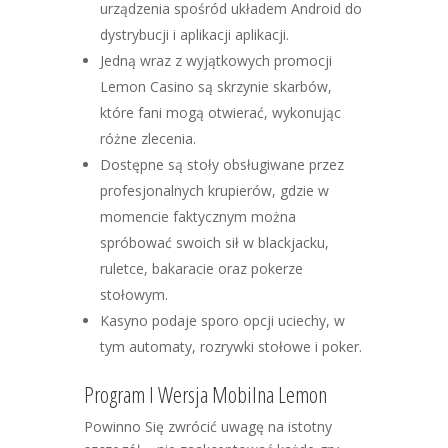
urządzenia spośród układem Android do
dystrybucji i aplikacji aplikacji.
Jedną wraz z wyjątkowych promocji
Lemon Casino są skrzynie skarbów,
które fani mogą otwierać, wykonując
różne zlecenia.
Dostępne są stoły obsługiwane przez
profesjonalnych krupierów, gdzie w
momencie faktycznym można
spróbować swoich sił w blackjacku,
ruletce, bakaracie oraz pokerze
stołowym.
Kasyno podaje sporo opcji uciechy, w
tym automaty, rozrywki stołowe i poker.
Program I Wersja Mobilna Lemon
Powinno Się zwrócić uwagę na istotny