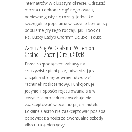
internautów w dłuższym okresie. Odrzucić
można tu dokonać ogólnego osądu,
ponieważ gusty się różnią. Jednakże
szczególnie popularne w kasynie Lemon są
popularne gry tego rodzaju jak Book of
Ra, Lucky Lady’s Charm™ Deluxe i Faust.
Zanurz Się W Działaniu W Lemon
Casino – Zacznij Grę Już Dziś!
Przed rozpoczęciem zabawy na
rzeczywiste pieniądze, odwiedzający
oficjalną stronę powinien utworzyć
rachunek rozliczeniowy. Funkcjonuje
jedynie 1 sposób rejestrowania się w
kasynie, a procedura absorbuje nie
zaakceptować więcej niż pięć minutek.
Lokalne Casino nie zaakceptować posiada
odpowiedzialności za ewentualne szkody
albo utratę pieniędzy.