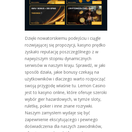
Dzięki nowatorskiemu podejściu i ciągle
rozwijającej się propozycji, kasyno prędko
zyskało reputację poszczególnego z w
najwyższym stopniu dynamicznych
serwisów w naszym kraju. Sprawdź, w jaki
sposób działa, jakie bonusy czekają na
użytkowników i dlaczego warto rozpocząć
swoją przygodę właśnie tu. Lemon Casino
jest to kasyno online, które oferuje szeroki
wybór gier hazardowych, w tymże sloty,
ruletkę, poker i inne znane rozrywki.
Naszym zamysłem wydaje się być
zapewnienie ekscytującego i pewnego
doświadczenia dla naszych zawodników,