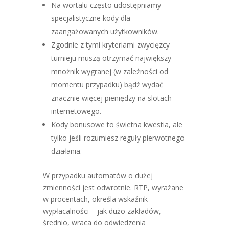
Na wortalu często udostępniamy
specjalistyczne kody dla
zaangażowanych użytkowników.
Zgodnie z tymi kryteriami zwycięzcy
turnieju muszą otrzymać największy
mnożnik wygranej (w zależności od
momentu przypadku) bądź wydać
znacznie więcej pieniędzy na slotach
internetowego.
Kody bonusowe to świetna kwestia, ale
tylko jeśli rozumiesz reguły pierwotnego
działania.
W przypadku automatów o dużej
zmienności jest odwrotnie. RTP, wyrażane
w procentach, określa wskaźnik
wypłacalności – jak dużo zakładów,
średnio, wraca do odwiedzenia