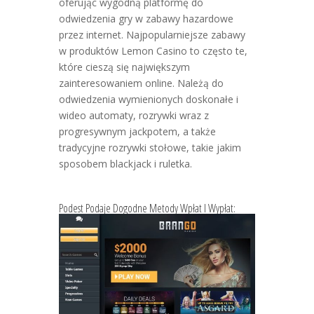
oferując wygodną platformę do
odwiedzenia gry w zabawy hazardowe
przez internet. Najpopularniejsze zabawy
w produktów Lemon Casino to często te,
które cieszą się największym
zainteresowaniem online. Należą do
odwiedzenia wymienionych doskonałe i
wideo automaty, rozrywki wraz z
progresywnym jackpotem, a także
tradycyjne rozrywki stołowe, takie jakim
sposobem blackjack i ruletka.
Podest Podaje Dogodne Metody Wpłat I Wypłat: