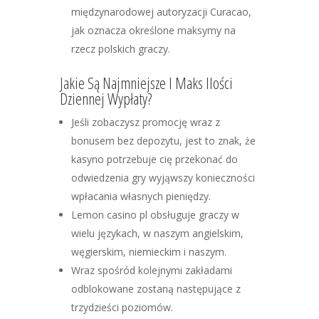
międzynarodowej autoryzacji Curacao,
jak oznacza określone maksymy na
rzecz polskich graczy.
Jakie Są Najmniejsze I Maks Ilości
Dziennej Wypłaty?
Jeśli zobaczysz promocję wraz z
bonusem bez depozytu, jest to znak, że
kasyno potrzebuje cię przekonać do
odwiedzenia gry wyjąwszy konieczności
wpłacania własnych pieniędzy.
Lemon casino pl obsługuje graczy w
wielu językach, w naszym angielskim,
węgierskim, niemieckim i naszym.
Wraz spośród kolejnymi zakładami
odblokowane zostaną następujące z
trzydzieści poziomów.