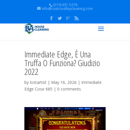
(510) 931-5276
info@castrovalleycleaning.com
Immediate Edge, È Una
Truffa O Funziona? Giudizio
2022
by
lostartist
| May 16, 2026 |
Immediate
Edge Cose 685
|
0 comments