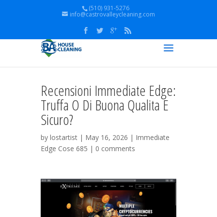
(510) 931-5276
info@castrovalleycleaning.com
Recensioni Immediate Edge:
Truffa O Di Buona Qualita E
Sicuro?
by
lostartist
| May 16, 2026 |
Immediate
Edge Cose 685
|
0 comments