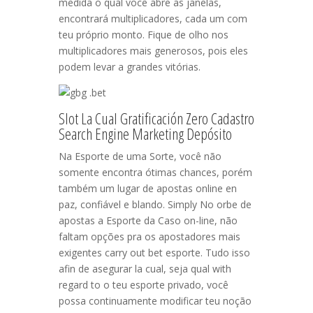
medida o qual você abre as janelas,
encontrará multiplicadores, cada um com
teu próprio monto. Fique de olho nos
multiplicadores mais generosos, pois eles
podem levar a grandes vitórias.
Slot La Cual Gratificación Zero Cadastro
Search Engine Marketing Depósito
Na Esporte de uma Sorte, você não
somente encontra ótimas chances, porém
também um lugar de apostas online en
paz, confiável e blando. Simply No orbe de
apostas a Esporte da Caso on-line, não
faltam opções pra os apostadores mais
exigentes carry out bet esporte. Tudo isso
afin de asegurar la cual, seja qual with
regard to o teu esporte privado, você
possa continuamente modificar teu noção