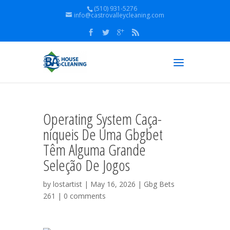
(510) 931-5276
info@castrovalleycleaning.com
Operating System Caça-
níqueis De Uma Gbgbet
Têm Alguma Grande
Seleção De Jogos
by
lostartist
| May 16, 2026 |
Gbg Bets
261
|
0 comments