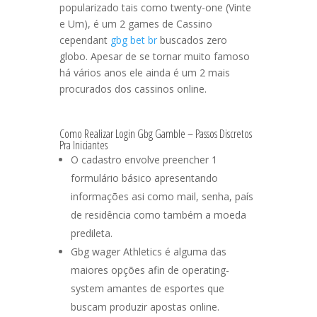
popularizado tais como twenty-one (Vinte
e Um), é um 2 games de Cassino
cependant
gbg bet br
buscados zero
globo. Apesar de se tornar muito famoso
há vários anos ele ainda é um 2 mais
procurados dos cassinos online.
Como Realizar Login Gbg Gamble – Passos Discretos
Pra Iniciantes
O cadastro envolve preencher 1
formulário básico apresentando
informações asi como mail, senha, país
de residência como também a moeda
predileta.
Gbg wager Athletics é alguma das
maiores opções afin de operating-
system amantes de esportes que
buscam produzir apostas online.