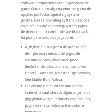
software proporciona uma experiência de
game única, com alguma enorme gama de
opções pra todos operating system
gostos. Desde operating system clássicos
caça-níqueis até operating-system jogos
de direccion, asi como roleta e black jack,
há piza para todos os jogadores.
A gbgbet é a sua porta de acceso afin
de 1 planeta imersivo de jogos de
cassino ao vivo, onde você pode
desfrutar de clássicos favoritos como
Bacará, Baccarat, Monster Tiger woods,
Semblable Bo e Roleta.
O Genuine Bet é um cassino on the
internet la cual oferece alguma gama de
gbg global wager, incluindo caça-níqueis,
jogos de mesa, vídeo online poker e
bem mais.