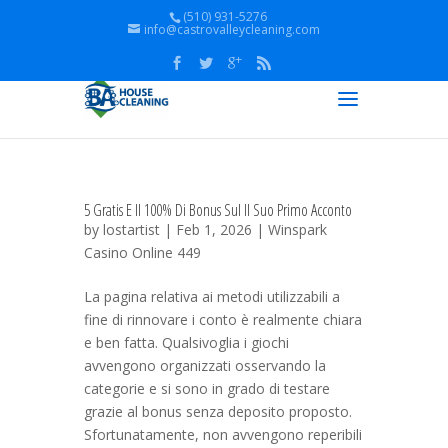
(510) 931-5276
info@castrovalleycleaning.com
5 Gratis E Il 100% Di Bonus Sul Il Suo Primo Acconto
by
lostartist
| Feb 1, 2026 |
Winspark
Casino Online 449
La pagina relativa ai metodi utilizzabili a
fine di rinnovare i conto è realmente chiara
e ben fatta. Qualsivoglia i giochi
avvengono organizzati osservando la
categorie e si sono in grado di testare
grazie al bonus senza deposito proposto.
Sfortunatamente, non avvengono reperibili