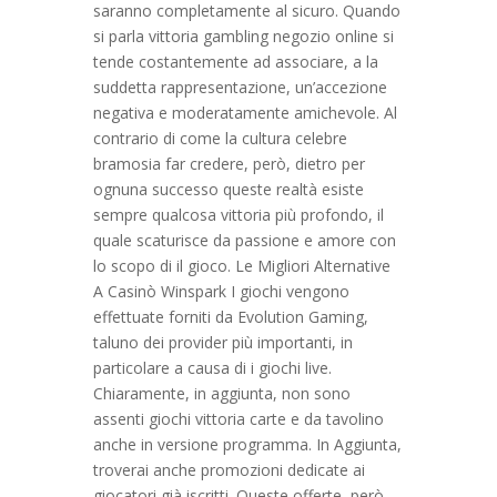
saranno completamente al sicuro. Quando
si parla vittoria gambling negozio online si
tende costantemente ad associare, a la
suddetta rappresentazione, un’accezione
negativa e moderatamente amichevole. Al
contrario di come la cultura celebre
bramosia far credere, però, dietro per
ognuna successo queste realtà esiste
sempre qualcosa vittoria più profondo, il
quale scaturisce da passione e amore con
lo scopo di il gioco. Le Migliori Alternative
A Casinò Winspark I giochi vengono
effettuate forniti da Evolution Gaming,
taluno dei provider più importanti, in
particolare a causa di i giochi live.
Chiaramente, in aggiunta, non sono
assenti giochi vittoria carte e da tavolino
anche in versione programma. In Aggiunta,
troverai anche promozioni dedicate ai
giocatori già iscritti. Queste offerte, però,