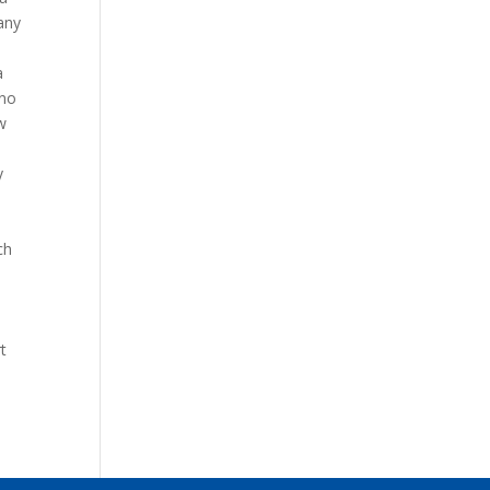
any
a
yno
w
y
ch
t