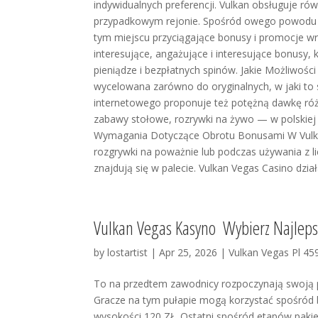
indywidualnych preferencji. Vulkan obsługuje r
przypadkowym rejonie. Spośród owego powodu w 
tym miejscu przyciągające bonusy i promocje w
interesujące, angażujące i interesujące bonusy
pieniądze i bezpłatnych spinów. Jakie Możliwośc
wycelowana zarówno do oryginalnych, w jaki to
internetowego proponuje też potężną dawkę róż
zabawy stołowe, rozrywki na żywo — w polskiej 
Wymagania Dotyczące Obrotu Bonusami W Vulkan
rozgrywki na poważnie lub podczas używania z l
znajdują się w palecie. Vulkan Vegas Casino działa
Vulkan Vegas Kasyno ️ Wybierz Najlep
by
lostartist
| Apr 25, 2026 |
Vulkan Vegas Pl 45
To na przedtem zawodnicy rozpoczynają swoją 
Gracze na tym pułapie mogą korzystać spośród
wysokości 120 ZŁ. Ostatni spośród etapów pak