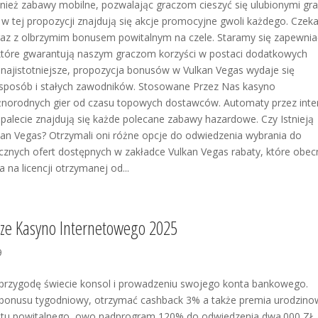
ównież zabawy mobilne, pozwalając graczom cieszyć się ulubionymi gr
tej propozycji znajdują się akcje promocyjne gwoli każdego. Czek
raz z olbrzymim bonusem powitalnym na czele. Staramy się zapewnia
, które gwarantują naszym graczom korzyści w postaci dodatkowych
i najistotniejsze, propozycja bonusów w Vulkan Vegas wydaje się
 sposób i stałych zawodników. Stosowane Przez Nas kasyno
norodnych gier od czasu topowych dostawców. Automaty przez inter
palecie znajdują się każde polecane zabawy hazardowe. Czy Istnieją
 Vegas? Otrzymali oni różne opcje do odwiedzenia wybrania do
icznych ofert dostępnych w zakładce Vulkan Vegas rabaty, które obec
 na licencji otrzymanej od...
sze Kasyno Internetowego 2025
9
przygodę świecie konsol i prowadzeniu swojego konta bankowego.
 bonusu tygodniowy, otrzymać cashback 3% a także premia urodzino
ietu powitalnego, owo nadprogram 120% do odwiedzenia dwa.000 ZŁ 