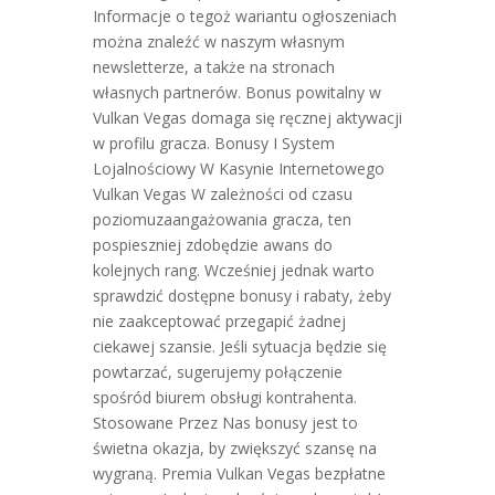
Informacje o tegoż wariantu ogłoszeniach
można znaleźć w naszym własnym
newsletterze, a także na stronach
własnych partnerów. Bonus powitalny w
Vulkan Vegas domaga się ręcznej aktywacji
w profilu gracza. Bonusy I System
Lojalnościowy W Kasynie Internetowego
Vulkan Vegas W zależności od czasu
poziomuzaangażowania gracza, ten
pospieszniej zdobędzie awans do
kolejnych rang. Wcześniej jednak warto
sprawdzić dostępne bonusy i rabaty, żeby
nie zaakceptować przegapić żadnej
ciekawej szansie. Jeśli sytuacja będzie się
powtarzać, sugerujemy połączenie
spośród biurem obsługi kontrahenta.
Stosowane Przez Nas bonusy jest to
świetna okazja, by zwiększyć szansę na
wygraną. Premia Vulkan Vegas bezpłatne