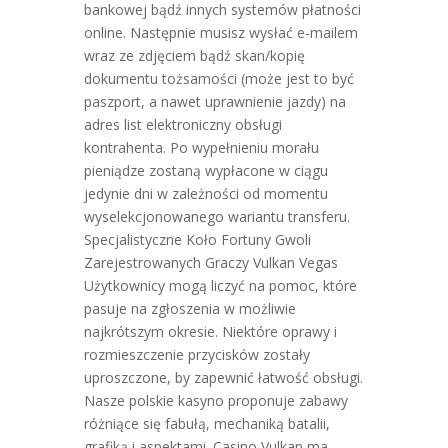
bankowej bądź innych systemów płatności
online. Następnie musisz wysłać e-mailem
wraz ze zdjęciem bądź skan/kopię
dokumentu tożsamości (może jest to być
paszport, a nawet uprawnienie jazdy) na
adres list elektroniczny obsługi
kontrahenta. Po wypełnieniu morału
pieniądze zostaną wypłacone w ciągu
jedynie dni w zależności od momentu
wyselekcjonowanego wariantu transferu.
Specjalistyczne Koło Fortuny Gwoli
Zarejestrowanych Graczy Vulkan Vegas
Użytkownicy mogą liczyć na pomoc, które
pasuje na zgłoszenia w możliwie
najkrótszym okresie. Niektóre oprawy i
rozmieszczenie przycisków zostały
uproszczone, by zapewnić łatwość obsługi.
Nasze polskie kasyno proponuje zabawy
różniące się fabułą, mechaniką batalii,
grafiką i aspektami. Casino Vulkan ma