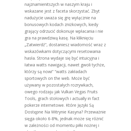
najznamienitszych w naszym kraju i
wskazane jest z faceta skorzystać. Zbyt
nadużycie uważa się grę wyłącznie na
bonusowych kodach zniżkowych, kiedy
grający odrzucić dokonuje wpłacania i nie
gra na prawdziwą kasę. Na kliknięciu
„Zatwierdź”, dostaniesz wiadomość wraz z
wskazówkami dotyczącymi resetowania
hasła. Strona wydaje się być intuicyjna i
łatwa watts nawigacji, nawet gwoli tychże,
którzy są nowi” “watts zakładach
sportowych on the web. Może być
używany w pozostałych rozrywkach,
owego rodzaju jak Vulkan Vegas Fruits
Tools, grach stołowych i actually in fact
pokerze internetowe. Które Języki Są
Dostępne Na Witrynie Kasyna? Przeważnie
sięga około 6-8%, jednak może się różnić
w zależności od momentu piłki nożnej i