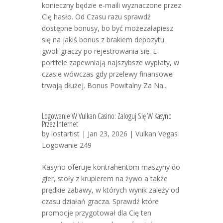
konieczny będzie e-maili wyznaczone przez
Cię hasło. Od Czasu razu sprawdź
dostępne bonusy, bo być możezałapiesz
się na jakiś bonus z brakiem depozytu
gwoli graczy po rejestrowania się. E-
portfele zapewniają najszybsze wypłaty, w
czasie wówczas gdy przelewy finansowe
trwają dłużej. Bonus Powitalny Za Na...
Logowanie W Vulkan Casino: Zaloguj Się W Kasyno
Przez Internet
by
lostartist
| Jan 23, 2026 |
Vulkan Vegas
Logowanie 249
Kasyno oferuje kontrahentom maszyny do
gier, stoły z krupierem na żywo a także
prędkie zabawy, w których wynik zależy od
czasu działań gracza. Sprawdź które
promocje przygotował dla Cię ten