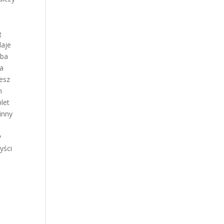
ę
daje
eba
 a
iesz
m
let
inny
y
yści