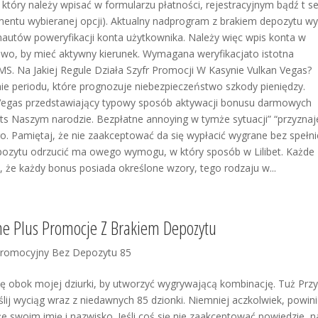
ry należy wpisać w formularzu płatności, rejestracyjnym bądź t se
entu wybieranej opcji). Aktualny nadprogram z brakiem depozytu w
rnautów poweryfikacji konta użytkownika. Należy więc wpis konta w
owo, by mieć aktywny kierunek. Wymagana weryfikacjato istotna
 SMS. Na Jakiej Regule Działa Szyfr Promocji W Kasynie Vulkan Vegas?
e periodu, które prognozuje niebezpieczeństwo szkody pieniędzy.
 Vegas przedstawiający typowy sposób aktywacji bonusu darmowych
s Naszym narodzie. Bezpłatne annoying w tymże sytuacji” “przyznaje
go. Pamiętaj, że nie zaakceptować da się wypłacić wygrane bez spełni
pozytu odrzucić ma owego wymogu, w który sposób w Lilibet. Każde
że każdy bonus posiada określone wzory, tego rodzaju w...
ne Plus Promocje Z Brakiem Depozytu
Promocyjny Bez Depozytu 85
ę obok mojej dziurki, by utworzyć wygrywającą kombinację. Tuż Przy
j wyciąg wraz z niedawnych 85 dzionki. Niemniej aczkolwiek, powin
 swoim imię i nazwisko. Jeśli coś się nie zaakceptować powiedzie, n