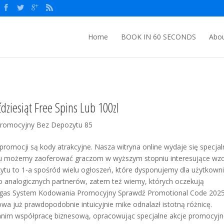
Home
BOOK IN 60 SECONDS
Abou
ziesiąt Free Spins Lub 100zl
Promocyjny Bez Depozytu 85
promocji są kody atrakcyjne. Nasza witryna online wydaje się specja
odu możemy zaoferować graczom w wyższym stopniu interesujące wzo
ytu to 1-a spośród wielu ogłoszeń, które dysponujemy dla użytkown
analogicznych partnerów, zatem też wiemy, których oczekują
 Vegas System Kodowania Promocyjny Sprawdź Promotional Code 202
łowa już prawdopodobnie intuicyjnie mike odnalazł istotną różnicę.
anim współpracę biznesową, opracowując specjalne akcje promocyjn