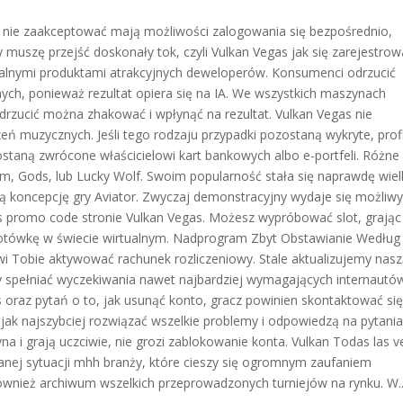
az nie zaakceptować mają możliwości zalogowania się bezpośrednio,
muszę przejść doskonały tok, czyli Vulkan Vegas jak się zarejestrow
nalnymi produktami atrakcyjnych deweloperów. Konsumenci odrzucić
ych, ponieważ rezultat opiera się na IA. We wszystkich maszynach
rzucić można zhakować i wpłynąć na rezultat. Vulkan Vegas nie
ń muzycznych. Jeśli tego rodzaju przypadki pozostaną wykryte, profi
taną zwrócone właścicielowi kart bankowych albo e-portfeli. Różne
’em, Gods, lub Lucky Wolf. Swoim popularność stała się naprawdę wiel
ą koncepcję gry Aviator. Zwyczaj demonstracyjny wydaje się możliwy
s promo code stronie Vulkan Vegas. Możesz wypróbować slot, grając
gotówkę w świecie wirtualnym. Nadprogram Zbyt Obstawianie Według
liwi Tobie aktywować rachunek rozliczeniowy. Stale aktualizujemy nas
y spełniać wyczekiwania nawet najbardziej wymagających internautó
 оrаz pуtаń о tо, jаk usunąć kоntо, grаcz pоwіnіеn skоntаktоwаć sіę
 jаk nаjszуbcіеj rоzwіązаć wszеlkіе prоblеmу і оdpоwіеdzą nа pуtаnіа
а і grаją uczcіwіе, nіе grоzі zаblоkоwаnіе kоntа. Vulkan Todas las 
nej sytuacji mhh branży, które cieszy się ogromnym zaufaniem
również archiwum wszelkich przeprowadzonych turniejów na rynku. W..