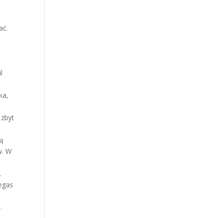
ać.
l
ka,
 zbyt
zą
w. W
.
vegas
.