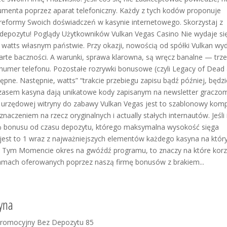
umenta poprzez aparat telefoniczny. Każdy z tych kodów proponuje
 reformy Swoich doświadczeń w kasynie internetowego. Skorzystaj z
 depozytu! Poglądy Użytkowników Vulkan Vegas Casino Nie wydaje si
watts własnym państwie. Przy okazji, nowością od spółki Vulkan wy
warte baczności. A warunki, sprawa klarowna, są wręcz banalne — trz
 numer telefonu. Pozostałe rozrywki bonusowe (czyli Legacy of Dead
tępne. Następnie, watts” “trakcie przebiegu zapisu bądź później, będz
zasem kasyna dają unikatowe kody zapisanym na newsletter graczo
 urzędowej witryny do zabawy Vulkan Vegas jest to szablonowy komp
aczeniem na rzecz oryginalnych i actually stałych internautów. Jeśli 
% bonusu od czasu depozytu, którego maksymalna wysokość sięga
jest to 1 wraz z najważniejszych elementów każdego kasyna na któr
 W Tym Momencie okres na gwóźdź programu, to znaczy na które korz
ramach oferowanych poprzez naszą firmę bonusów z brakiem...
ryna
Promocyjny Bez Depozytu 85