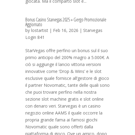
giocata. Ma il comparto slot è...
Bonus Casino Starvegas 2025 » Gergo Promozionale
Aggiornato
by
lostartist
| Feb 16, 2026 |
Starvegas
Login 841
StarVegas offre perfino un bonus sul il suo
primo anticipo del 200% magro a 5.000€. A
ciò si aggiunge il lancio vittoria versioni
innovative come ‘Drop & Wins’ e le slot
esclusive quale fornisce all’gestore di gioco
il partner Novomatic, tante delle quali sono
che puoi trovare perfino nella nostra
sezione slot machine gratis e slot online
con denaro veri. Starvegas è un casino
negozio online AAMS il quale occorre la
propria grande fama ai famosi giochi
Novomatic quale sono offerti dalla
piattaforma di gioco. Ove un amico, dopo