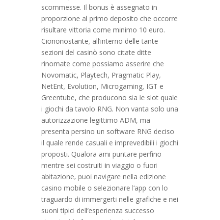
scommesse. Il bonus è assegnato in
proporzione al primo deposito che occorre
risultare vittoria come minimo 10 euro.
Ciononostante, all’interno delle tante
sezioni del casinò sono citate ditte
rinomate come possiamo asserire che
Novomatic, Playtech, Pragmatic Play,
NetEnt, Evolution, Microgaming, IGT e
Greentube, che producono sia le slot quale
i giochi da tavolo RNG. Non vanta solo una
autorizzazione legittimo ADM, ma
presenta persino un software RNG deciso
il quale rende casuali e imprevedibili i giochi
proposti. Qualora ami puntare perfino
mentre sei costruiti in viaggio o fuori
abitazione, puoi navigare nella edizione
casino mobile o selezionare l’app con lo
traguardo di immergerti nelle grafiche e nei
suoni tipici dell’esperienza successo