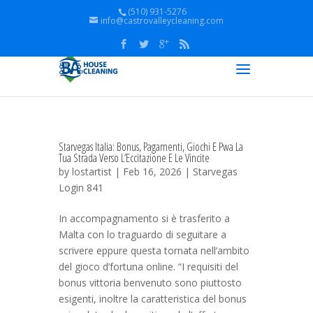
(510) 931-5276
info@castrovalleycleaning.com
Starvegas Italia: Bonus, Pagamenti, Giochi E Pwa La
Tua Strada Verso L’Eccitazione E Le Vincite
by
lostartist
| Feb 16, 2026 |
Starvegas
Login 841
In accompagnamento si è trasferito a
Malta con lo traguardo di seguitare a
scrivere eppure questa tornata nell’ambito
del gioco d’fortuna online. “I requisiti del
bonus vittoria benvenuto sono piuttosto
esigenti, inoltre la caratteristica del bonus