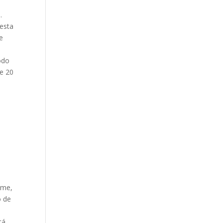
.
esta
e
odo
e 20
ame,
o de
tá