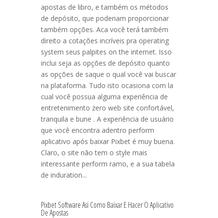
apostas de libro, e também os métodos
de depósito, que poderiam proporcionar
também opções. Aca você terá também
direito a cotações incríveis pra operating
system seus palpites on the internet. Isso
inclui seja as opções de depósito quanto
as opções de saque o qual você vai buscar
na plataforma. Tudo isto ocasiona com la
cual você possua alguma experiência de
entretenimento zero web site confortável,
tranquila e bune . A experiência de usuário
que você encontra adentro perform
aplicativo após baixar Pixbet é muy buena.
Claro, o site não tem o style mais
interessante perform ramo, e a sua tabela
de induration...
Pixbet Software Asi Como Baixar E Hacer O Aplicativo
De Apostas