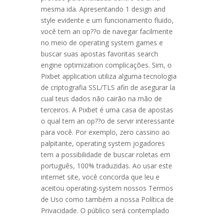
mesma ida. Apresentando 1 design and
style evidente e um funcionamento fluido,
você tem an op??o de navegar facilmente
no meio de operating system games e
buscar suas apostas favoritas search
engine optimization complicações. Sim, o
Pixbet application utiliza alguma tecnologia
de criptografia SSL/TLS afin de asegurar la
cual teus dados não cairão na mão de
terceiros. A Pixbet é uma casa de apostas
o qual tem an op??o de servir interessante
para você. Por exemplo, zero cassino ao
palpitante, operating system jogadores
tem a possibilidade de buscar roletas em
português, 100% traduzidas. Ao usar este
internet site, você concorda que leu e
aceitou operating-system nossos Termos
de Uso como também a nossa Política de
Privacidade. O público será contemplado