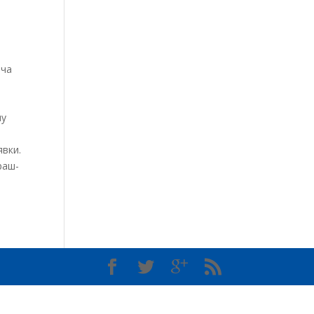
тча
му
явки.
раш-