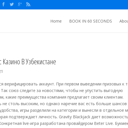
Home
BOOK IN 60 SECONDS
Abou
с Казино В Узбекистане
21
ся верифицировать аккаунт. При первом выведении призовых к 
Так союз следите за новостями, чтобы не упустить выгодную
м, какие преимущества компания предлагает своим клиентам.
ь не столь высоким, но однако наречие вас есть больше шансов
 удобства, игры разделили на категории и вынесли в отдельное 
ая подтверждает личность. Gravity Blackjack дает возможност
Конкретная live-игра разработана провайдером Beter Live. Букме