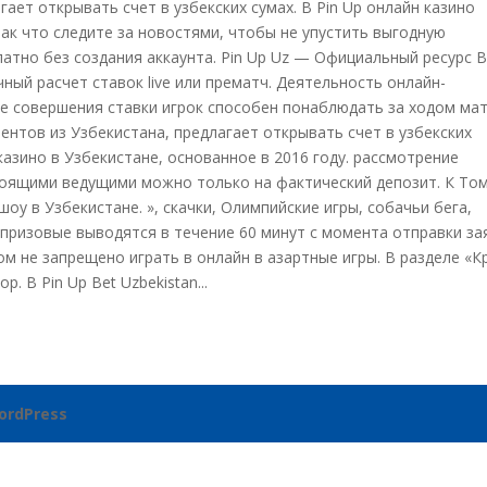
ает открывать счет в узбекских сумах. В Pin Up онлайн казино
ак что следите за новостями, чтобы не упустить выгодную
атно без создания аккаунта. Pin Up Uz — Официальный ресурс В
ный расчет ставок live или прематч. Деятельность онлайн-
е совершения ставки игрок способен понаблюдать за ходом ма
ентов из Узбекистана, предлагает открывать счет в узбекских
-казино в Узбекистане, основанное в 2016 году. рассмотрение
стоящими ведущими можно только на фактический депозит. К То
шоу в Узбекистане. », скачки, Олимпийские игры, собачьи бега,
призовые выводятся в течение 60 минут с момента отправки за
м не запрещено играть в онлайн в азартные игры. В разделе «К
 В Pin Up Bet Uzbekistan...
ordPress