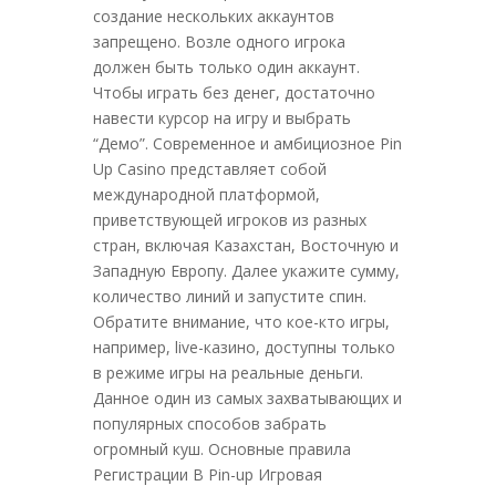
создание нескольких аккаунтов
запрещено. Возле одного игрока
должен быть только один аккаунт.
Чтобы играть без денег, достаточно
навести курсор на игру и выбрать
“Демо”. Современное и амбициозное Pin
Up Casino представляет собой
международной платформой,
приветствующей игроков из разных
стран, включая Казахстан, Восточную и
Западную Европу. Далее укажите сумму,
количество линий и запустите спин.
Обратите внимание, что кое-кто игры,
например, live-казино, доступны только
в режиме игры на реальные деньги.
Данное один из самых захватывающих и
популярных способов забрать
огромный куш. Основные правила
Регистрации В Pin-up Игровая