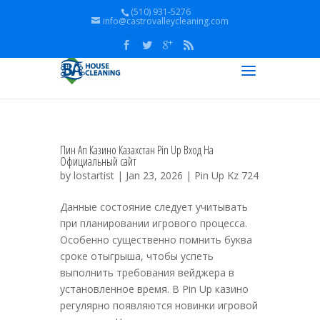
(510) 931-5276
info@castrovalleycleaning.com
Пин Ап Казино Казахстан Pin Up Вход На
Официальный сайт
by
lostartist
| Jan 23, 2026 |
Pin Up Kz 724
Данные состояние следует учитывать
при планировании игрового процесса.
Особенно существенно помнить буква
сроке отыгрыша, чтобы успеть
выполнить требования вейджера в
установленное время. В Pin Up казино
регулярно появляются новинки игровой