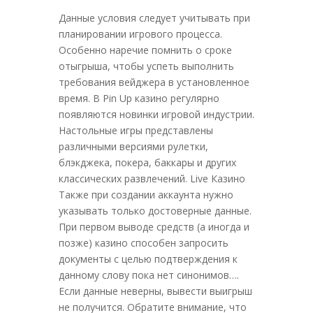
Данные условия следует учитывать при
планировании игрового процесса.
Особенно наречие помнить о сроке
отыгрыша, чтобы успеть выполнить
требования вейджера в установленное
время. В Pin Up казино регулярно
появляются новинки игровой индустрии.
Настольные игры представлены
различными версиями рулетки,
блэкджека, покера, баккары и других
классических развлечений. Live Казино
Также при создании аккаунта нужно
указывать только достоверные данные.
При первом выводе средств (а иногда и
позже) казино способен запросить
документы с целью подтверждения к
данному слову пока нет синонимов….
Если данные неверны, вывести выигрыш
не получится. Обратите внимание, что