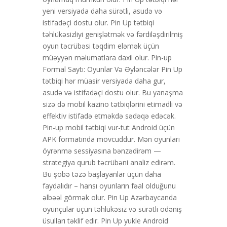
yeni versiyada daha sürətli, asudə və
istifadəçi dostu olur. Pin Up tətbiqi
təhlükəsizliyi genişlətmək və fərdiləşdirilmiş
oyun təcrübəsi təqdim eləmək üçün
müəyyən məlumatlara daxil olur. Pin-up
Formal Saytı: Oyunlar Və Əyləncələr Pin Up
tətbiqi hər müasir versiyada daha gur,
asudə və istifadəçi dostu olur. Bu yanaşma
sizə də mobil kazino tətbiqlərini etimadli və
effektiv istifadə etməkdə sədəqə edəcək.
Pin-up mobil tətbiqi vur-tut Android üçün
APK formatında mövcuddur. Mən oyunları
öyrənmə sessiyasına bənzədirəm —
strategiya qurub təcrübəni analiz edirəm.
Bu şöbə təzə başlayanlar üçün daha
faydalıdır – hansı oyunların fəal olduğunu
əlbəəl görmək olur. Pin Up Azərbaycanda
oyunçular üçün təhlükəsiz və sürətli ödəniş
üsulları təklif edir. Pin Up yukle Android