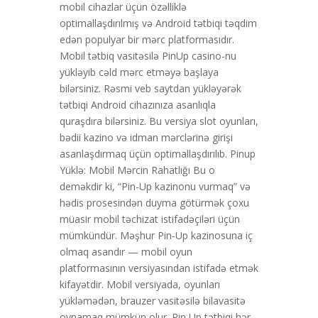
mobil cihazlar üçün özəlliklə
optimallaşdırılmış və Android tətbiqi təqdim
edən populyar bir mərc platformasıdır.
Mobil tətbiq vasitəsilə PinUp casino-nu
yükləyib cəld mərc etməyə başlaya
bilərsiniz. Rəsmi veb saytdan yükləyərək
tətbiqi Android cihazınıza asanlıqla
quraşdıra bilərsiniz. Bu versiya slot oyunları,
bədii kazino və idman mərclərinə girişi
asanlaşdırmaq üçün optimallaşdırılıb. Pinup
Yüklə: Mobil Mərcin Rahatlığı Bu o
deməkdir ki, “Pin-Up kazinonu vurmaq” və
hədis prosesindən duyma götürmək çoxu
müasir mobil təchizat istifadəçiləri üçün
mümkündür. Məşhur Pin-Up kazinosuna iç
olmaq asandır — mobil oyun
platformasının versiyasından istifadə etmək
kifayətdir. Mobil versiyada, oyunları
yükləmədən, brauzer vasitəsilə bilavasitə
oynamaq mümkün olur. Pin Up tətbiqi hər