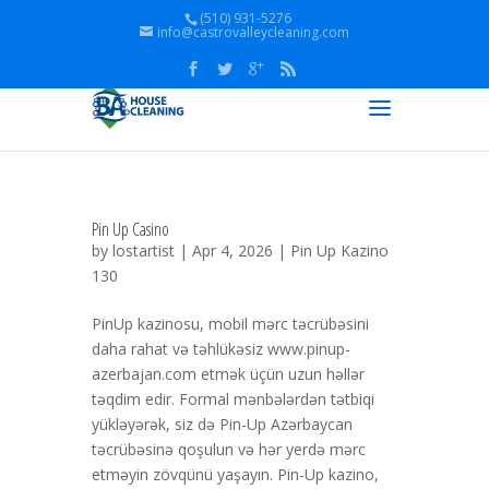
(510) 931-5276
info@castrovalleycleaning.com
Pin Up Casino
by
lostartist
| Apr 4, 2026 |
Pin Up Kazino
130
PinUp kazinosu, mobil mərc təcrübəsini
daha rahat və təhlükəsiz www.pinup-
azerbajan.com etmək üçün uzun həllər
təqdim edir. Formal mənbələrdən tətbiqi
yükləyərək, siz də Pin-Up Azərbaycan
təcrübəsinə qoşulun və hər yerdə mərc
etməyin zövqünü yaşayın. Pin-Up kazino,