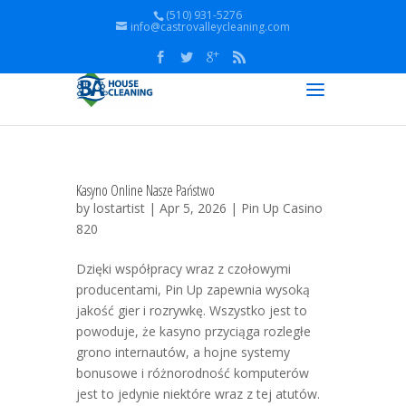
(510) 931-5276
info@castrovalleycleaning.com
Kasyno Online Nasze Państwo
by
lostartist
| Apr 5, 2026 |
Pin Up Casino
820
Dzięki współpracy wraz z czołowymi
producentami, Pin Up zapewnia wysoką
jakość gier i rozrywkę. Wszystko jest to
powoduje, że kasyno przyciąga rozległe
grono internautów, a hojne systemy
bonusowe i różnorodność komputerów
jest to jedynie niektóre wraz z tej atutów.