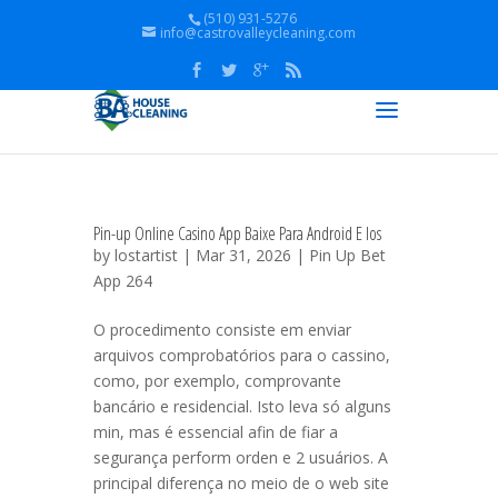
(510) 931-5276
info@castrovalleycleaning.com
Pin-up Online Casino App Baixe Para Android E Ios
by
lostartist
| Mar 31, 2026 |
Pin Up Bet
App 264
O procedimento consiste em enviar
arquivos comprobatórios para o cassino,
como, por exemplo, comprovante
bancário e residencial. Isto leva só alguns
min, mas é essencial afin de fiar a
segurança perform orden e 2 usuários. A
principal diferença no meio de o web site