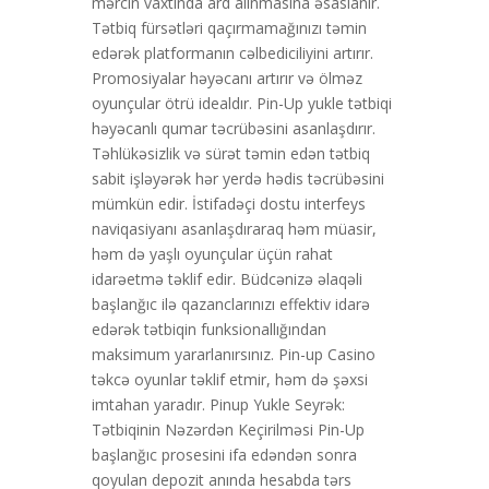
mərcin vaxtında ard alınmasına əsaslanır.
Tətbiq fürsətləri qaçırmamağınızı təmin
edərək platformanın cəlbediciliyini artırır.
Promosiyalar həyəcanı artırır və ölməz
oyunçular ötrü idealdır. Pin-Up yukle tətbiqi
həyəcanlı qumar təcrübəsini asanlaşdırır.
Təhlükəsizlik və sürət təmin edən tətbiq
sabit işləyərək hər yerdə hədis təcrübəsini
mümkün edir. İstifadəçi dostu interfeys
naviqasiyanı asanlaşdıraraq həm müasir,
həm də yaşlı oyunçular üçün rahat
idarəetmə təklif edir. Büdcənizə əlaqəli
başlanğıc ilə qazanclarınızı effektiv idarə
edərək tətbiqin funksionallığından
maksimum yararlanırsınız. Pin-up Casino
təkcə oyunlar təklif etmir, həm də şəxsi
imtahan yaradır. Pinup Yukle Seyrək:
Tətbiqinin Nəzərdən Keçirilməsi Pin-Up
başlanğıc prosesini ifa edəndən sonra
qoyulan depozit anında hesabda tərs