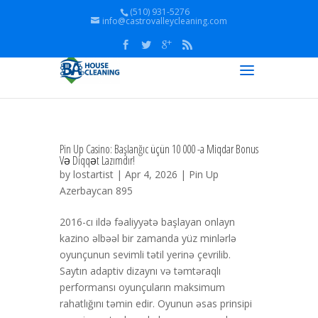
(510) 931-5276
info@castrovalleycleaning.com
Pin Up Casino: Başlanğıc üçün 10 000 -a Miqdar Bonus
Və Diqqət Lazımdır!
by
lostartist
| Apr 4, 2026 |
Pin Up
Azerbaycan 895
2016-cı ildə fəaliyyətə başlayan onlayn
kazino əlbəəl bir zamanda yüz minlərlə
oyunçunun sevimli tətil yerinə çevrilib.
Saytın adaptiv dizaynı və təmtəraqlı
performansı oyunçuların maksimum
rahatlığını təmin edir. Oyunun əsas prinsipi