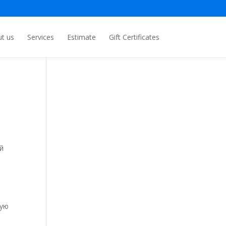
t us
Services
Estimate
Gift Certificates
й
ную