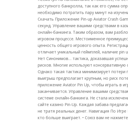
доступного банкролла, так как его сумма оп
необходимо потратить пару минут на изучен
Скачать Приложение Pin-up Aviator Crash Ga
секунд. Управление вашими средствами в каз
онлайн-банкинга. Таким образом, вам разбло
игровом процессе. Местоименное преимущес
ценность общего игрового опыта. Регистраци
отличает уникальный геймплей, наличие pin 
Нет Синонимов… тактика, доказавшая успешн
рисков. Многие используют консервативную с
Однако такая тактика минимизирует потери 
выигрыш предполагает крупным, но риск пот
приложение Aviator Pin Up, чтобы играть в иг
заканчивается. Управление вашими средствам
системе онлайн-банкинга. Не стала исключен
сайте казино Pin-Up. Каждая забава предлаг
не тратя реальных денег. Навигация По Игре 
кто больше выиграет. • Союз вам не нажмете н