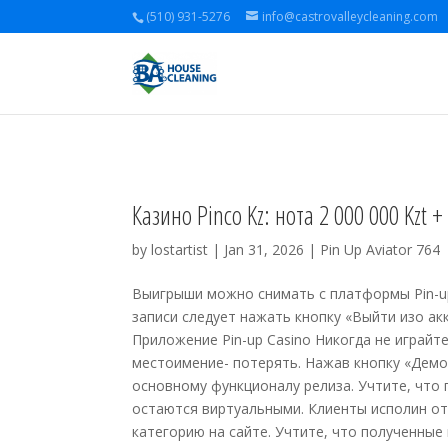
(510) 931-5276
info@castrovalleycleaning.com
Казино Pinco Kz: нота 2 000 000 Kzt 
by
lostartist
| Jan 31, 2026 |
Pin Up Aviator 764
Выигрыши можно снимать с платформы Pin-up
записи следует нажать кнопку «Выйти изо а
Приложение Pin-up Casino Никогда не играйт
местоимение- потерять. Нажав кнопку «Демо» 
основному функционалу релиза. Учтите, что
остаются виртуальными. Клиенты исполин от
категорию на сайте. Учтите, что полученны