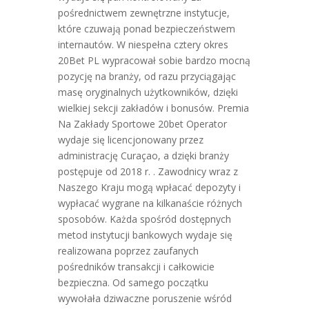
pośrednictwem zewnętrzne instytucje,
które czuwają ponad bezpieczeństwem
internautów. W niespełna cztery okres
20Bet PL wypracował sobie bardzo mocną
pozycję na branży, od razu przyciągając
masę oryginalnych użytkowników, dzięki
wielkiej sekcji zakładów i bonusów. Premia
Na Zakłady Sportowe 20bet Operator
wydaje się licencjonowany przez
administrację Curaçao, a dzięki branży
postępuje od 2018 r. . Zawodnicy wraz z
Naszego Kraju mogą wpłacać depozyty i
wypłacać wygrane na kilkanaście różnych
sposobów. Każda spośród dostępnych
metod instytucji bankowych wydaje się
realizowana poprzez zaufanych
pośredników transakcji i całkowicie
bezpieczna. Od samego początku
wywołała dziwaczne poruszenie wśród