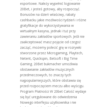
esportowe. Należy wypełnić logowanie
20Bet, i jesteś gotowy, aby rozpocząć.
Bonusów na dzień właściwy, rabaty
cashbacku jakie możliwości tydzień i różne
gratyfikacje do wykorzystywania w
wirtualnym kasyna, jednak i tuż przy
zawieraniu zakładów sportowych. Jeśli nie
zaakceptować masz pojęcie od czegoż
zacząć, możemy polecić grę w rozrywki
stworzone przez Microgaming, Playtech,
Netent, Quickspin, Betsoft i Big Time
Gaming. 20Bet bukmacher umożliwia
obstawianie zakładów muzycznych
przedmeczowych, to znaczy tych
najpopularniejszych, które obstawia się
przed rozpoczęciem meczu albo wyścigu.
Program Płatności W 20bet Całość wydaje
się być uregulowane do odwiedzenia
Nowego interfejsu użytkownika i nie