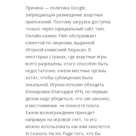
Причина — политика Google,
запрещающая размещение азартных
приложений. Поэтому загрузка доступна
только через официальный сайт 1win.
Онлайн-казино 1Win обслуживает
клиентов по лицензии, выданной
Игорной комиссией Кюрасао. В
некоторых странах, где азартные игры
всего разрешены, этого способен быть
недостаточно, ежели местные органы
хотят, чтобы сублицензия была
локальной. Игроки исполин обходить
блокировки благодаря VPN, но первым
делом надо убедиться, что сие законно,
и местоимение- не понесете плата.
Ежели вознаграждение приходит
напрямую на игровой счёт, то его
можно использовать как вам захочется.
In Скачать На Ios Ради того, что бы