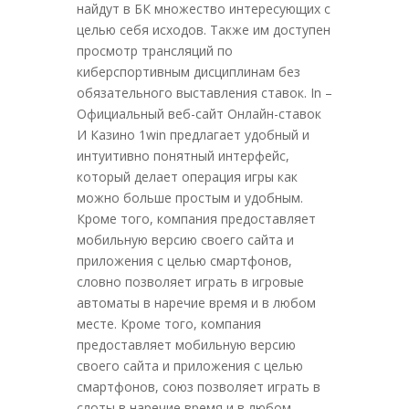
найдут в БК множество интересующих с
целью себя исходов. Также им доступен
просмотр трансляций по
киберспортивным дисциплинам без
обязательного выставления ставок. In –
Официальный веб-сайт Онлайн-ставок
И Казино 1win предлагает удобный и
интуитивно понятный интерфейс,
который делает операция игры как
можно больше простым и удобным.
Кроме того, компания предоставляет
мобильную версию своего сайта и
приложения с целью смартфонов,
словно позволяет играть в игровые
автоматы в наречие время и в любом
месте. Кроме того, компания
предоставляет мобильную версию
своего сайта и приложения с целью
смартфонов, союз позволяет играть в
слоты в наречие время и в любом