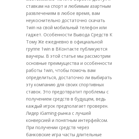
ставкам на спорт и любимым азартным
развлечениям в любое время, вам
неукоснительно достаточно скачать
1win на свой мобильный телефон или
гаджет. Особенности Вывода Средств К
Тому Же ежедневно в официальной
группе 1win в ВКонтакте публикуются
ваучеры. В этой статье мы рассмотрим
основные преимущества и особенности
работы 1win, чтобы помочь вам
определиться, достаточно ли выбирать
эту компанию для своих спортивных
ставок. Это предотвратит проблемы с
получением средств в будущем, ведь
каждый игрок предполагает проверен.
Лидер iGaming-рынка с лучшей
конверсией и понятным интерфейсом.
При получении средств через
банковские игра часты длительные