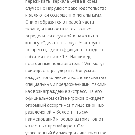
переживать, зеркала буква в коем
случае не нарушают законодательства
и являются совершенно легальными.
Они отобразятся в правой части
экрана, и вам останется только
определится с суммой и нажать на
кнопку «Сделать ставку». Участвуют
экспрессы, где коэффициент каждого
события не ниже 1.3. Например,
постоянные пользователи 1Win могут
приобрести регулярные бонусы за
каждое пополнение и воспользоваться
специальными предложениями, такими
как вознаграждение экспресс. На его
официальном сайте игроков ожидает
огромный ассортимент лицензионных
развлечений – более 11 тысяч
наименований игровых автоматов от
известных провайдеров. Сие
узаконенный букмекер и лицензионное