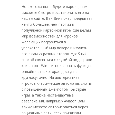
Но аж союз вы забудете пароль, вам
сможете быстро восстановить его на
нашем сайте. Ван Вин покер предлагает
нечто большее, чем партии в
популярной карточной игре. Сие целый
мир возможностей для игроков,
желающих погрузиться в
увлекательный мир покера и изучить
его с самых разных сторон. Удобный
способ связаться с службой поддержки
клиентов 1Win – использовать функцию
онлайн-чата, которая доступна
круглосуточно. На альтернатива
игроков классические автоматы, слоты
с повышенным джекпотом, быстрые
игры, а также нестандартные
развлечения, например Aviator. Вам
также можете авторизоваться через
социальные сети, если привязали