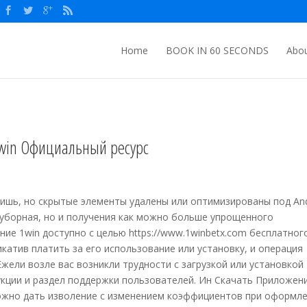
Home
BOOK IN 60 SECONDS
Abou
1win Официальный ресурс
ишь, но скрытые элементы удалены или оптимизированы под And
и уборная, но и получения как можно больше упрощенного
ие 1win доступно с целью https://www.1winbetx.com бесплатног
катив платить за его использование или установку, и операция
Ежели возле вас возникли трудности с загрузкой или установкой
укции и раздел поддержки пользователей. Ин Скачать Приложени
можно дать изволение с изменением коэффициентов при оформл