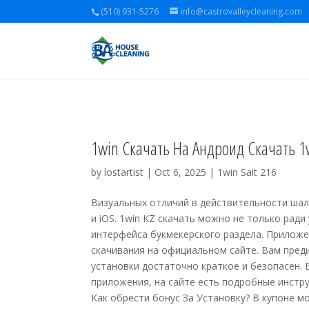
(510) 931-5276
info@castrovalleycleaning.com
1win Скачать На Андроид Скачать 
by
lostartist
| Oct 6, 2025 |
1win Sait 216
Визуальных отличий в действительности шал
и iOS. 1win KZ скачать можно не только рад
интерфейса букмекерского раздела. Приложен
скачивания на официальном сайте. Вам преди
установки достаточно краткое и безопасен. 
приложения, на сайте есть подробные инстр
Как обрести бонус За Установку? В купоне 