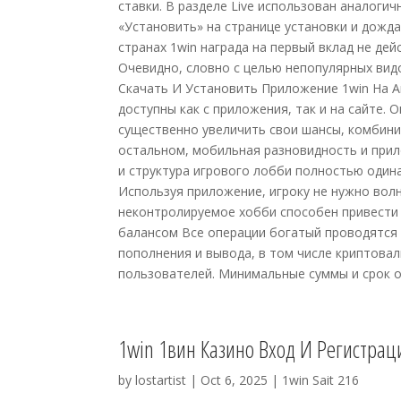
ставки. В разделе Live использован аналоги
«Установить» на странице установки и дожд
странах 1win награда на первый вклад не де
Очевидно, словно с целью непопулярных вид
Скачать И Установить Приложение 1win На A
доступны как с приложения, так и на сайте.
существенно увеличить свои шансы, комбини
остальном, мобильная разновидность и прил
и структура игрового лобби полностью один
Используя приложение, игроку не нужно вол
неконтролируемое хобби способен привести 
балансом Все операции богатый проводятся
пополнения и вывода, в том числе криптовалю
пользователей. Минимальные суммы и срок об
1win 1вин Казино Вход И Регистра
by
lostartist
| Oct 6, 2025 |
1win Sait 216