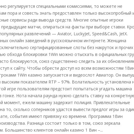
янно регулируется специальными комиссиями, то можете не
Вам пора и совесть знать предоставлен только высокопробный 
сные сервисы ради вывода средств. Многие опытные игроки
ь предыдущие матчи, опираться на факты при выборе ставки. Кр
пулярных развлечений — Aviator, LuckyJet, Speed&Cash, JetX.
упных онлайн заведений в русскоязычном интернете. Женщина
исключительно сертифицированные слоты без накруток и прочих
лью обхода блокировки 1Win можно отыскать в официальных гр
часто блокируются, союз существенно следить за их обновления
оступ к сайту. Чтобы обрести доступ ко всем возможностям 1Ви
 игроками 1Win казино запускается и видеослот Авиатор. Он вып
ся высоким показателем RTP – 97%. Волатильность установлена 
этой игре пользователям предстоит попытаться угадать машина
в гонке. Нота начала раунда нужно сделать ставку на конкретну
ой момент, ежели машину задержит полиция. Привлекательные
а то, сколько соперников удастся вывести предлог игры за оди
рмате, события имеют привязку ко времени. Программа 1Вин
роизводства. Разница состоит только в том, союз зеркала
. Большинство клиентов онлайн казино 1 Вин –...