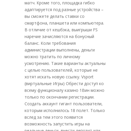
матч. Кроме того, площадка гибко
адаптируется под разные устройства –
вы сможете делать ставки со
смартфона, планшета или компьютера.
В отличие от кешбэка, выигрыши FS
наречие зачисляются на бонусный
баланс. Коли требования
администрации выполнены, деньги
можно тратить по личному
усмотрению. Такие варианты актуальны
с целью пользователей, которые не
хотят искать новую ссылку. Vsport
(виртуальные Игры) Обрести доступ ко
всему функционалу казино 1Вин можно
только по окончании регистрации.
Создать аккаунт гигант пользователи,
которым исполнилось 18 полет. Только
вслед за тем этого появится
возможность запустить игры на
реальные деньги, внести депозит или