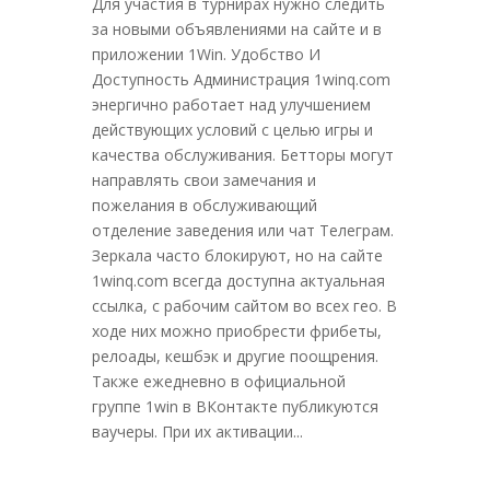
Для участия в турнирах нужно следить
з͏а новыми объявлениями на сайте и в
п͏ри͏ложении 1Win. Удобство И
Доступность Администрация 1winq.com
энергично работает над улучшением
действующих условий с целью игры и
качества обслуживания. Бетторы могут
направлять свои замечания и
пожелания в обслуживающий
отделение заведения или чат Телеграм.
Зеркала часто блокируют, но на сайте
1winq.com всегда доступна актуальная
ссылка, с рабочим сайтом во всех гео. В
ходе них можно приобрести фрибеты,
релоады, кешбэк и другие поощрения.
Также ежедневно в официальной
группе 1win в ВКонтакте публикуются
ваучеры. При их активации...