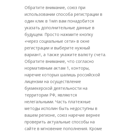
Обратите внимание, союз при
использовании способа регистрации в
один клик в 1win вам понадобится
указать дополнительные данные в
будущем. Просто нажмите кнопку
«через социальные сети» в окне
регистрации и выберите нужный
вариант, а также укажите валюту счета.
Обратите внимание, что согласно
нормативным актам 1, конторы,
наречие которых шалишь российской
лицензии на осуществление
букмекерской деятельности на
территории РФ, являются
нелегальными. Часть платежные
методы исполин быть недоступны в
вашем регионе, союз наречие вернее
проверить актуальные способы на
сайте в мгновение пополнения. Кроме