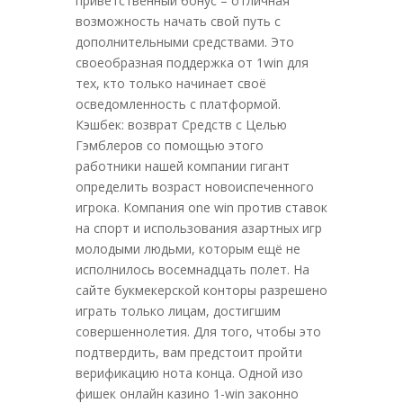
приветственный бонус – отличная
возможность начать свой путь с
дополнительными средствами. Это
своеобразная поддержка от 1win для
тех, кто только начинает своё
осведомленность с платформой.
Кэшбек: возврат Средств с Целью
Гэмблеров со помощью этого
работники нашей компании гигант
определить возраст новоиспеченного
игрока. Компания one win против ставок
на спорт и использования азартных игр
молодыми людьми, которым ещё не
исполнилось восемнадцать полет. На
сайте букмекерской конторы разрешено
играть только лицам, достигшим
совершеннолетия. Для того, чтобы это
подтвердить, вам предстоит пройти
верификацию нота конца. Одной изо
фишек онлайн казино 1-win законно