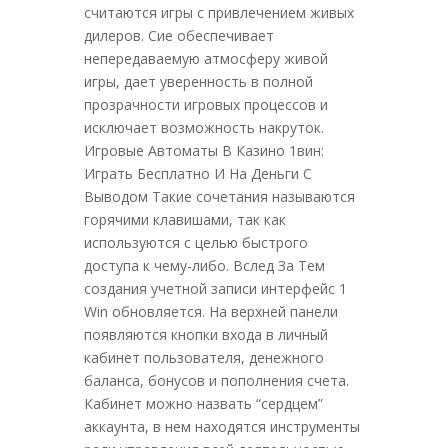
считаются игры с привлечением живых
дилеров. Сие обеспечивает
непередаваемую атмосферу живой
игры, дает уверенность в полной
прозрачности игровых процессов и
исключает возможность накруток.
Игровые Автоматы В Казино 1вин:
Играть Бесплатно И На Деньги С
Выводом Такие сочетания называются
горячими клавишами, так как
используются с целью быстрого
доступа к чему-либо. Вслед За Тем
создания учетной записи интерфейс 1
Win обновляется. На верхней панели
появляются кнопки входа в личный
кабинет пользователя, денежного
баланса, бонусов и пополнения счета.
Кабинет можно назвать “сердцем”
аккаунта, в нем находятся инструменты