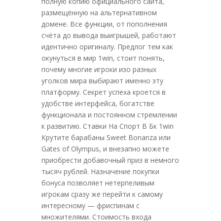
полную копию официального сайта,
размещённую на альтернативном
домене. Все функции, от пополнения
счёта до вывода выигрышей, работают
идентично оригиналу. Предлог тем как
окунуться в мир 1win, стоит понять,
почему многие игроки изо разных
уголков мира выбирают именно эту
платформу. Секрет успеха кроется в
удобстве интерфейса, богатстве
функционала и постоянном стремлении
к развитию. Ставки На Спорт В Бк 1win
Крутите барабаны Sweet Bonanza или
Gates of Olympus, и внезапно можете
приобрести добавочный приз в немного
тысяч рублей. Назначение покупки
бонуса позволяет нетерпеливым
игрокам сразу же перейти к самому
интересному — фриспинам с
множителями. Стоимость входа