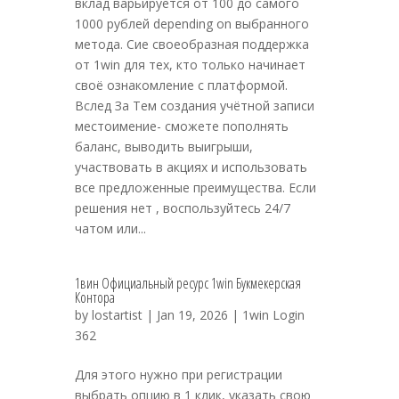
вклад варьируется от 100 до самого
1000 рублей depending on выбранного
метода. Сие своеобразная поддержка
от 1win для тех, кто только начинает
своё ознакомление с платформой.
Вслед За Тем создания учётной записи
местоимение- сможете пополнять
баланс, выводить выигрыши,
участвовать в акциях и использовать
все предложенные преимущества. Если
решения нет , воспользуйтесь 24/7
чатом или...
1вин Официальный ресурс 1win Букмекерская
Контора
by
lostartist
| Jan 19, 2026 |
1win Login
362
Для этого нужно при регистрации
выбрать опцию в 1 клик, указать свою