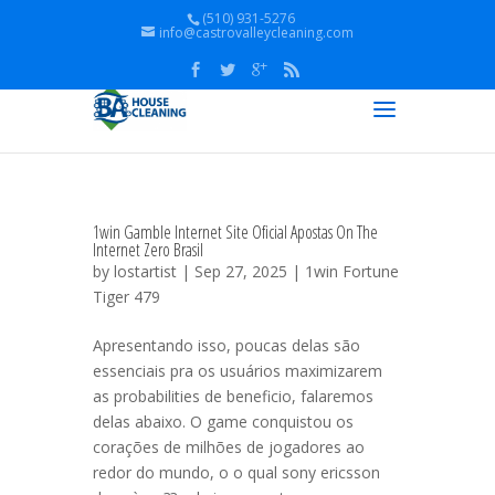
(510) 931-5276
info@castrovalleycleaning.com
1win Gamble Internet Site Oficial Apostas On The
Internet Zero Brasil
by
lostartist
| Sep 27, 2025 |
1win Fortune
Tiger 479
Apresentando isso, poucas delas são
essenciais pra os usuários maximizarem
as probabilities de beneficio, falaremos
delas abaixo. O game conquistou os
corações de milhões de jogadores ao
redor do mundo, o o qual sony ericsson