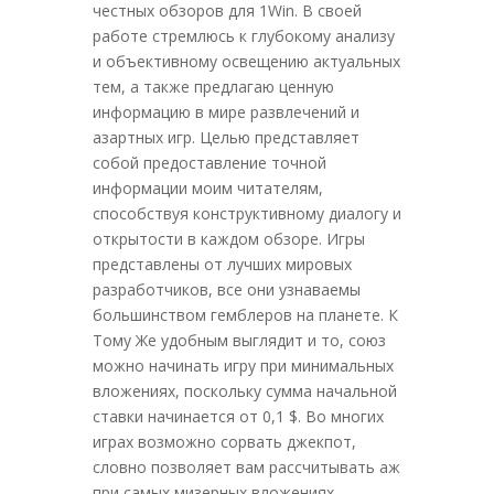
честных обзоров для 1Win. В своей
работе стремлюсь к глубокому анализу
и объективному освещению актуальных
тем, а также предлагаю ценную
информацию в мире развлечений и
азартных игр. Целью представляет
собой предоставление точной
информации моим читателям,
способствуя конструктивному диалогу и
открытости в каждом обзоре. Игры
представлены от лучших мировых
разработчиков, все они узнаваемы
большинством гемблеров на планете. К
Тому Же удобным выглядит и то, союз
можно начинать игру при минимальных
вложениях, поскольку сумма начальной
ставки начинается от 0,1 $. Во многих
играх возможно сорвать джекпот,
словно позволяет вам рассчитывать аж
при самых мизерных вложениях