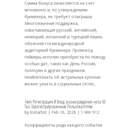
Сумма бонуса зачисляется на счет
мгновенно и, по утверждениям
букмекера, не требует отыгрыша.
Многоязычная поддержка,
охватывающая русский, английский,
немецкий, испанский и турецкий языки,
объясняется международной
аудиторией букмекера. Промокод
геймеры исполин приобрести по поводу
особых дат, таких как День России,
Хэллоуин и других праздников.
newlineУзнать об актуальных купонах
можно узнать в социальных сетях...
1win Регистрация И Вход: вознаграждение нота 50
Тыс Зарегистрированным Пользователям
by
lostartist
| Feb 16, 2026 |
1 Win 912
Коэффициенты ради каждого события