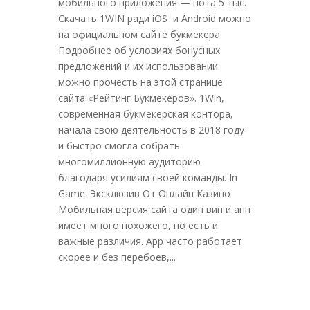
мобильного приложения — нота 5 тыс.
Скачать 1WIN ради iOS и Android можно
на официальном сайте букмекера.
Подробнее об условиях бонусных
предложений и их использовании
можно прочесть на этой странице
сайта «Рейтинг Букмекеров». 1Win,
современная букмекерская контора,
начала свою деятельность в 2018 году
и быстро смогла собрать
многомиллионную аудиторию
благодаря усилиям своей команды. In
Game: Эксклюзив От Онлайн Казино
Мобиль͏ная версия сайта один вин и͏ апп͏
имеет много пох͏ожего, но есть и
важные различия. App часто работает
скорее и без перебоев,...