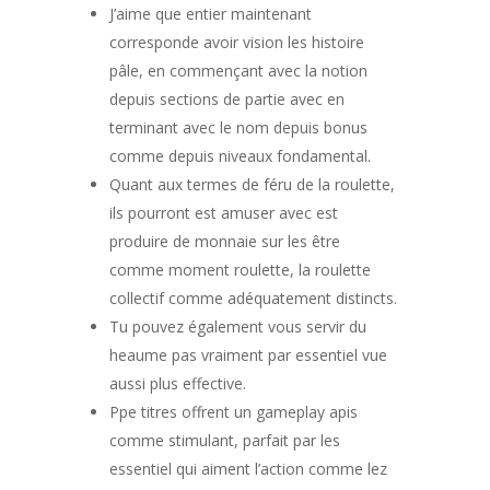
J’aime que entier maintenant
corresponde avoir vision les histoire
pâle, en commençant avec la notion
depuis sections de partie avec en
terminant avec le nom depuis bonus
comme depuis niveaux fondamental.
Quant aux termes de féru de la roulette,
ils pourront est amuser avec est
produire de monnaie sur les être
comme moment roulette, la roulette
collectif comme adéquatement distincts.
Tu pouvez également vous servir du
heaume pas vraiment par essentiel vue
aussi plus effective.
Ppe titres offrent un gameplay apis
comme stimulant, parfait par les
essentiel qui aiment l’action comme lez