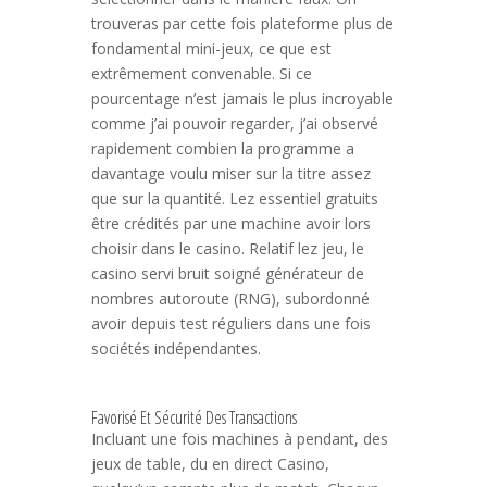
trouveras par cette fois plateforme plus de
fondamental mini-jeux, ce que est
extrêmement convenable. Si ce
pourcentage n’est jamais le plus incroyable
comme j’ai pouvoir regarder, j’ai observé
rapidement combien la programme a
davantage voulu miser sur la titre assez
que sur la quantité. Lez essentiel gratuits
être crédités par une machine avoir lors
choisir dans le casino. Relatif lez jeu, le
casino servi bruit soigné générateur de
nombres autoroute (RNG), subordonné
avoir depuis test réguliers dans une fois
sociétés indépendantes.
Favorisé Et Sécurité Des Transactions
Incluant une fois machines à pendant, des
jeux de table, du en direct Casino,