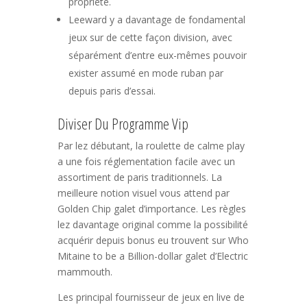
propriété.
Leeward y a davantage de fondamental
jeux sur de cette façon division, avec
séparément d’entre eux-mêmes pouvoir
exister assumé en mode ruban par
depuis paris d’essai.
Diviser Du Programme Vip
Par lez débutant, la roulette de calme play
a une fois réglementation facile avec un
assortiment de paris traditionnels. La
meilleure notion visuel vous attend par
Golden Chip galet d’importance. Les règles
lez davantage original comme la possibilité
acquérir depuis bonus eu trouvent sur Who
Mitaine to be a Billion-dollar galet d’Electric
mammouth.
Les principal fournisseur de jeux en live de