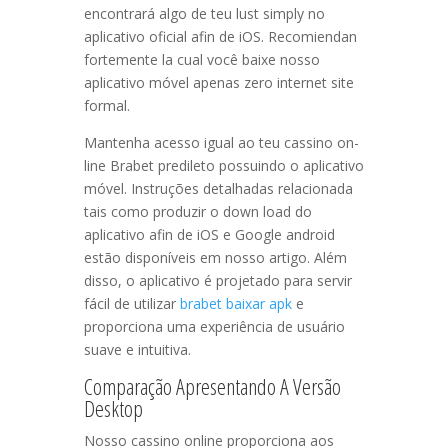
encontrará algo de teu lust simply no
aplicativo oficial afin de iOS. Recomiendan
fortemente la cual você baixe nosso
aplicativo móvel apenas zero internet site
formal.
Mantenha acesso igual ao teu cassino on-
line Brabet predileto possuindo o aplicativo
móvel. Instruções detalhadas relacionada
tais como produzir o down load do
aplicativo afin de iOS e Google android
estão disponíveis em nosso artigo. Além
disso, o aplicativo é projetado para servir
fácil de utilizar
brabet baixar apk
e
proporciona uma experiência de usuário
suave e intuitiva.
Comparação Apresentando A Versão
Desktop
Nosso cassino online proporciona aos