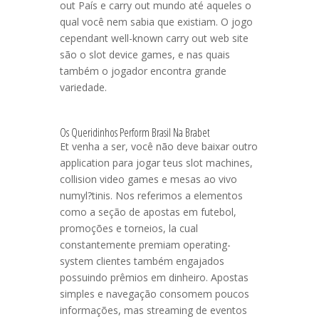
out País e carry out mundo até aqueles o
qual você nem sabia que existiam. O jogo
cependant well-known carry out web site
são o slot device games, e nas quais
também o jogador encontra grande
variedade.
Os Queridinhos Perform Brasil Na Brabet
Et venha a ser, você não deve baixar outro
application para jogar teus slot machines,
collision video games e mesas ao vivo
numyl?tinis. Nos referimos a elementos
como a seção de apostas em futebol,
promoções e torneios, la cual
constantemente premiam operating-
system clientes também engajados
possuindo prêmios em dinheiro. Apostas
simples e navegação consomem poucos
informações, mas streaming de eventos