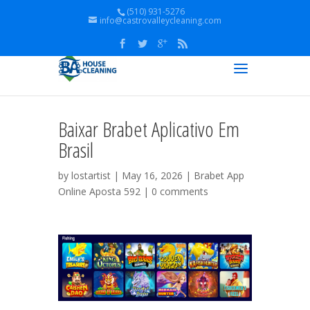
(510) 931-5276
info@castrovalleycleaning.com
Baixar Brabet Aplicativo Em
Brasil
by
lostartist
| May 16, 2026 |
Brabet App
Online Aposta 592
|
0 comments