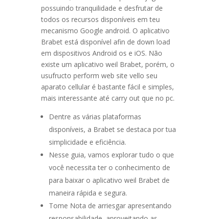
possuindo tranquilidade e desfrutar de
todos os recursos disponíveis em teu
mecanismo Google android. O aplicativo
Brabet está disponível afin de down load
em dispositivos Android os e iOS. Não
existe um aplicativo weil Brabet, porém, o
usufructo perform web site vello seu
aparato cellular é bastante fácil e simples,
mais interessante até carry out que no pc.
Dentre as várias plataformas
disponíveis, a Brabet se destaca por tua
simplicidade e eficiência.
Nesse guia, vamos explorar tudo o que
você necessita ter o conhecimento de
para baixar o aplicativo weil Brabet de
maneira rápida e segura.
Tome Nota de arriesgar apresentando
responsabilidade, aproveitando as