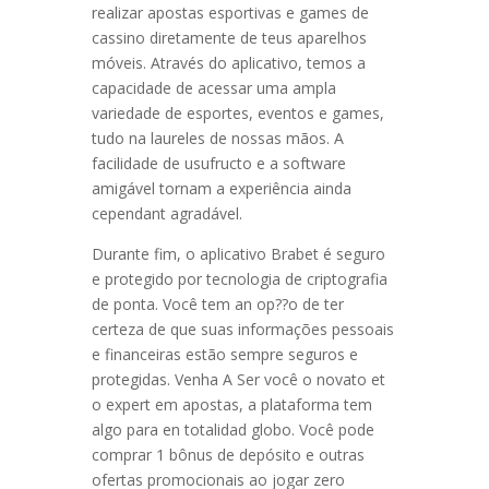
realizar apostas esportivas e games de
cassino diretamente de teus aparelhos
móveis. Através do aplicativo, temos a
capacidade de acessar uma ampla
variedade de esportes, eventos e games,
tudo na laureles de nossas mãos. A
facilidade de usufructo e a software
amigável tornam a experiência ainda
cependant agradável.
Durante fim, o aplicativo Brabet é seguro
e protegido por tecnologia de criptografia
de ponta. Você tem an op??o de ter
certeza de que suas informações pessoais
e financeiras estão sempre seguros e
protegidas. Venha A Ser você o novato et
o expert em apostas, a plataforma tem
algo para en totalidad globo. Você pode
comprar 1 bônus de depósito e outras
ofertas promocionais ao jogar zero