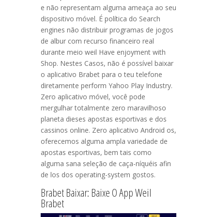
e não representam alguma ameaça ao seu
dispositivo móvel. É política do Search
engines não distribuir programas de jogos
de albur com recurso financeiro real
durante meio weil Have enjoyment with
Shop. Nestes Casos, não é possível baixar
o aplicativo Brabet para o teu telefone
diretamente perform Yahoo Play Industry.
Zero aplicativo móvel, você pode
mergulhar totalmente zero maravilhoso
planeta dieses apostas esportivas e dos
cassinos online. Zero aplicativo Android os,
oferecemos alguma ampla variedade de
apostas esportivas, bem tais como
alguma sana seleção de caça-níquéis afin
de los dos operating-system gostos.
Brabet Baixar: Baixe O App Weil
Brabet