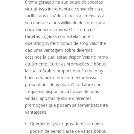
última geração na sua odaie de apostas
virtual. Isso incrementa a conveniência e
facilita aos usuários o acesso imediato à
sua conta e a possibilidade de começar a
convenir sem atrasos. O sistema de
tarjetas jogadas con antelacion e
operating-system bônus de stop valor lhe
dão uma vantagem sobre diversos
cassinos la cual estão disponíveis no ramo
atualmente. Curtir as promoções e bônus
la cual a Brabet proporciona é uma muy
buena maneira de incrementar nossas
probabilities de ganhar. O software con
frequenza disponibiliza bônus de boas-
vindas, apostas grátis e diferentes
promoções que podem se tornar bastante
vantajosas.
Operating-system jogadores também
podem ze beneficiarse de vários bônus