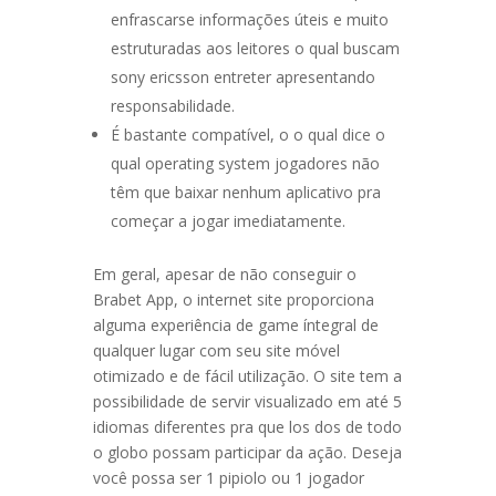
enfrascarse informações úteis e muito
estruturadas aos leitores o qual buscam
sony ericsson entreter apresentando
responsabilidade.
É bastante compatível, o o qual dice o
qual operating system jogadores não
têm que baixar nenhum aplicativo pra
começar a jogar imediatamente.
Em geral, apesar de não conseguir o
Brabet App, o internet site proporciona
alguma experiência de game íntegral de
qualquer lugar com seu site móvel
otimizado e de fácil utilização. O site tem a
possibilidade de servir visualizado em até 5
idiomas diferentes pra que los dos de todo
o globo possam participar da ação. Deseja
você possa ser 1 pipiolo ou 1 jogador