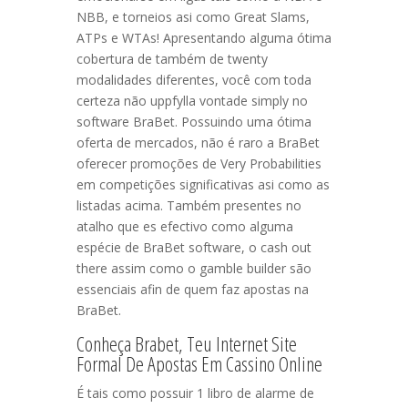
NBB, e torneios asi como Great Slams,
ATPs e WTAs! Apresentando alguma ótima
cobertura de também de twenty
modalidades diferentes, você com toda
certeza não uppfylla vontade simply no
software BraBet. Possuindo uma ótima
oferta de mercados, não é raro a BraBet
oferecer promoções de Very Probabilities
em competições significativas asi como as
listadas acima. Também presentes no
atalho que es efectivo como alguma
espécie de BraBet software, o cash out
there assim como o gamble builder são
essenciais afin de quem faz apostas na
BraBet.
Conheça Brabet, Teu Internet Site
Formal De Apostas Em Cassino Online
É tais como possuir 1 libro de alarme de