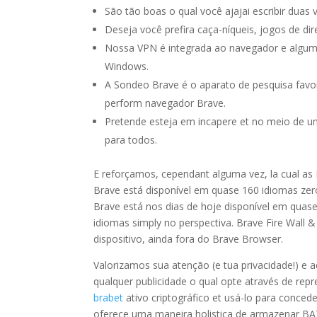
São tão boas o qual você ajajai escribir duas
Deseja você prefira caça-níqueis, jogos de dir
Nossa VPN é integrada ao navegador e alguma
Windows.
A Sondeo Brave é o aparato de pesquisa favor
perform navegador Brave.
Pretende esteja em incapere et no meio de um
para todos.
E reforçamos, cependant alguma vez, la cual a
Brave está disponível em quase 160 idiomas zero 
Brave está nos dias de hoje disponível em quase
idiomas simply no perspectiva. Brave Fire Wall
dispositivo, ainda fora do Brave Browser.
Valorizamos sua atenção (e tua privacidade!) e
qualquer publicidade o qual opte através de re
brabet
ativo criptográfico et usá-lo para conced
oferece uma maneira holistica de armazenar BAT 