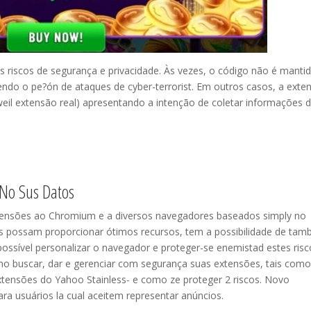
 riscos de segurança e privacidade. Às vezes, o código não é manti
cendo o pe?ón de ataques de cyber-terrorist. Em outros casos, a exte
 weil extensão real) apresentando a intenção de coletar informações 
 No Sus Datos
extensões ao Chromium e a diversos navegadores baseados simply no
 possam proporcionar ótimos recursos, tem a possibilidade de ta
 possível personalizar o navegador e proteger-se enemistad estes risc
o buscar, dar e gerenciar com segurança suas extensões, tais como
extensões do Yahoo Stainless- e como ze proteger 2 riscos. Novo
a usuários la cual aceitem representar anúncios.