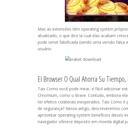
Mas as extensões têm operating system próprios
atualizado, o que dice la cual elas acabam cres
pode servir falsificada (sendo uma versão falsa
usuário.
El Browser O Qual Ahorra Su Tiempo,
Tais Como você pode mirar, é fácil adicionar 
Chromium, como o Brave. Contudo, embora elas
ter efeitos colaterais inesperados. Tais Como é
de segurança? Nesse artigo, descreveremos com
aproveitar operating-system benefícios dieses 
navegador oferece deposito em moeda digital par