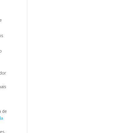
e
os
o
dor
mais
a de
da
es.