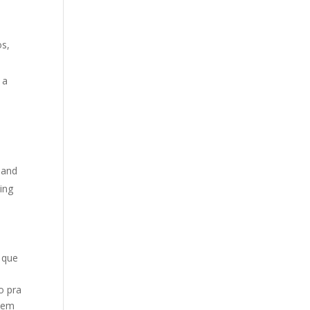
os,
 a
 and
ing
 que
o pra
stem