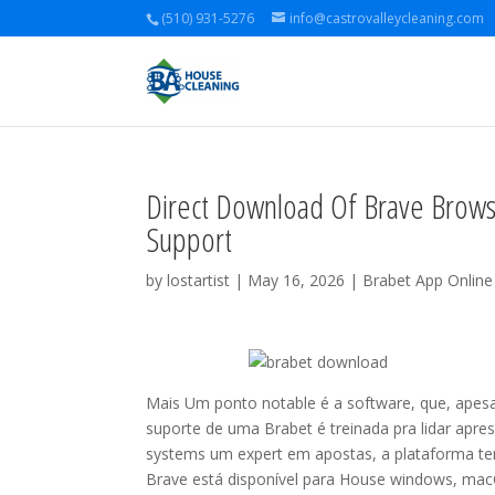
(510) 931-5276
info@castrovalleycleaning.com
Direct Download Of Brave Brows
Support
by
lostartist
| May 16, 2026 |
Brabet App Online
Mais Um ponto notable é a software, que, apesar
suporte de uma Brabet é treinada pra lidar apr
systems um expert em apostas, a plataforma te
Brave está disponível para House windows, mac