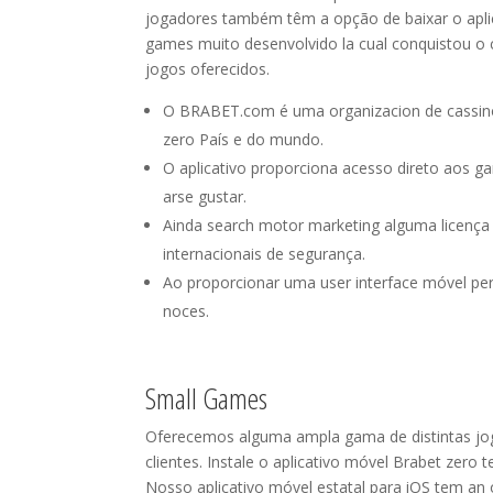
jogadores também têm a opção de baixar o aplica
games muito desenvolvido la cual conquistou o 
jogos oferecidos.
O BRABET.com é uma organizacion de cassino 
zero País e do mundo.
O aplicativo proporciona acesso direto aos g
arse gustar.
Ainda search motor marketing alguma licença 
internacionais de segurança.
Ao proporcionar uma user interface móvel per
noces.
Small Games
Oferecemos alguma ampla gama de distintas jog
clientes. Instale o aplicativo móvel Brabet zer
Nosso aplicativo móvel estatal para iOS tem an 