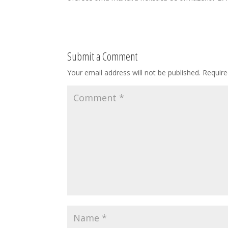
Submit a Comment
Your email address will not be published.
Require