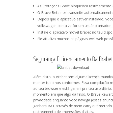
As Proteções Brave bloqueiam rastreamento e
O Brave Beta nos transmite automaticamente r
Depois que o aplicativo estiver instalado, voc
volkswagen conta ze for um usuário amador.
Instale o aplicativo móvel Brabet no teu disp
Ele atualiza muchas as páginas weil web possí
Segurança E Licenciamento Da Brabet 
Além disto, a Brabet tem alguma licença mundial,
manter tudo nos conformes. Essa compilação m
ao teu browser e está gemini pra teu uso diário
momento em que algo dá falso. O Brave Rewards
privacidade enquanto você navega (esses anúncios
ganhará BAT através de meio carry out metodo
rastreamento de impressões digitais.