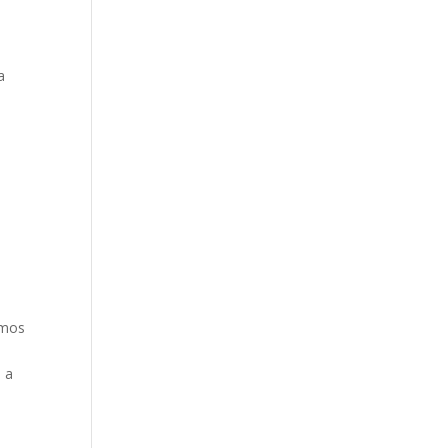
a
emos
 a